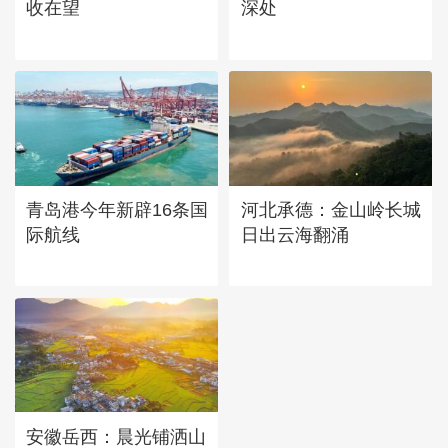
收在望
深处
青岛港今年新辟16条国
河北承德：金山岭长城
际航线
日出云海翻涌
安徽岳西：晨光铺洒山