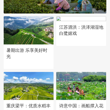
江苏泗洪：洪泽湖湿地
白鹭嬉戏
立秋近 采菱忙
暑期出游 乐享美好时
光
重庆梁平：优质水稻丰
诗意中国：画船撑入花