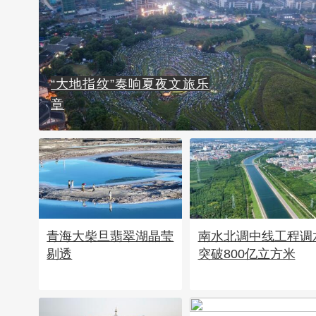
“大地指纹”奏响夏夜文旅乐
章
青海大柴旦翡翠湖晶莹
南水北调中线工程调
剔透
突破800亿立方米