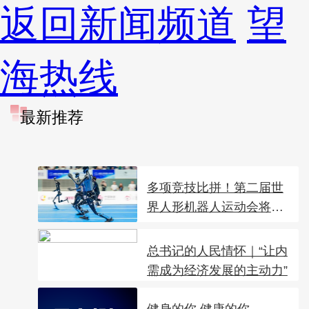
返回新闻频道
望
海热线
最新推荐
多项竞技比拼！第二届世
界人形机器人运动会将
于...
总书记的人民情怀｜“让内
需成为经济发展的主动力”
健身的你 健康的你