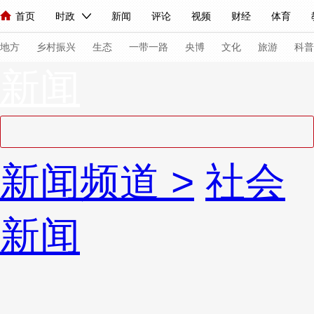
首页
时政
新闻
评论
视频
财经
体育
人民领袖习近平
直播
海外频道
片库
iPanda
栏目大全
联播+
English
中国领导人
节目单
Монгол
听音
央视快评
微视频
习式妙语
主持人
下
地方
乡村振兴
生态
一带一路
央博
文化
旅游
科普
新闻
总台春晚
网络春晚
共产党员网
秧纪录
纪录片网
新闻
国内
国际
评论
经济
军事
科技
法
新闻频道
>
社会
人民领袖习近平
联播+
热解读
天天学习
习式妙语
视频
小央视频
小央直播
直播中国
熊猫频道
V
新闻
现场
前线
比划
快看
蓝海中国
新兵请入列
体育
直播
竞猜
2026年世界杯
2026年冬奥会
VIP会员
CCTV奥林匹克频道
生活体育大会
体育江湖