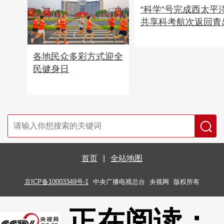
“科学”号完成西太平
共享科考航次返回青
各地民众多彩方式迎全
民健身日
首页
|
全站地图
京ICP备10003349号-1
中央广播电视总台
央视网
版权所有
正在阅读：