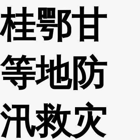
桂鄂甘
财经
教育
乡村振兴
生态环境
一带一路
央博
大国智造
大国展会
大国保险
云顶对话
云起
超
等地防
CCTV.节目官网
直播
节目单
栏目
片库
热播榜
汛救灾