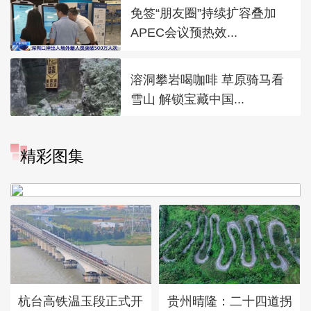
免签“朋友圈”持续扩容叠加
APEC会议预热效...
溶洞攀岩喝咖啡 草原骑马看
雪山 解锁宝藏中国...
精彩图集
广西昭平: 高山秋茶采摘忙
杭台高铁温玉段正式开
贵州晴隆：二十四道拐