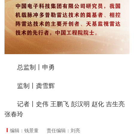
总监制丨申勇
监制丨龚雪辉
记者丨史伟 王鹏飞 彭汉明 赵化 吉生亮
张春玲
编辑：钱景童
责任编辑：刘亮