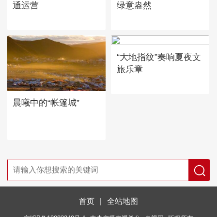
通运营
绿意盎然
“大地指纹”奏响夏夜文
旅乐章
晨曦中的“帐篷城”
首页
|
全站地图