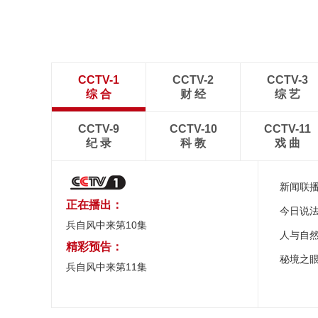
光如画 游人如织
CCTV-1
CCTV-2
CCTV-3
综 合
财 经
综 艺
CCTV-9
CCTV-10
CCTV-11
纪 录
科 教
戏 曲
新闻联
正在播出：
今日说
兵自风中来第10集
人与自
精彩预告：
秘境之
兵自风中来第11集