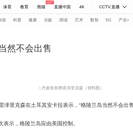
体育
教育
熊猫
直播中国
4K
CCTV.直播
式妙语
主持人
下载央视影音
热解读
天天学习
旅游
科普
健康
乐龄
阅读
艺术
数智
5G
产业+
纪录片网
国家大剧院
大型活动
当然不会出售
科技
法治
文娱
人物
公益
图片
习式妙语
央视快评
央视网评
光华锐评
锋面
△丹麦首相弗雷泽里克森（资料图）
频道
VR/AR
4K专区
全景新闻
请入列
人生第一次
人生第二次
泽里克森在土耳其安卡拉表示，“格陵兰岛当然不会出售
年冬奥会
CBA
NBA
中超
国足
国际足球
网球
综
表示，格陵兰岛应由美国控制。
体育江湖
文化体育
冰雪道路
足球道路