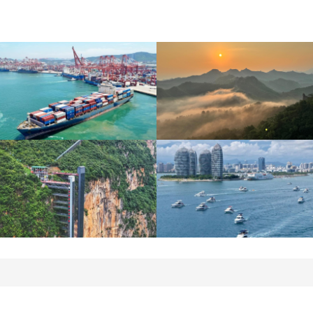
青岛港今年新辟16条国际
河北承德：金山岭长城日
航线
出云海翻涌
“空中校车”托举云端求学
三亚迎来暑期旅游旺季 多