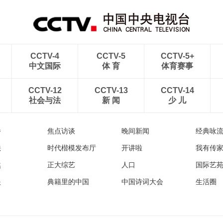
路
举措保障服务质量
CCTV-4
CCTV-5
CCTV-5+
中文国际
体 育
体育赛事
CCTV-12
CCTV-13
CCTV-14
社会与法
新 闻
少 儿
播
焦点访谈
晚间新闻
经典咏
法
时代楷模发布厅
开讲啦
我有传
然
正大综艺
人口
国际艺
眼
典籍里的中国
中国诗词大会
生活圈