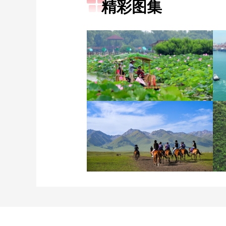
精彩图集
诗意中国：画船撑入花深
处
新疆伊犁：那拉提夏季风