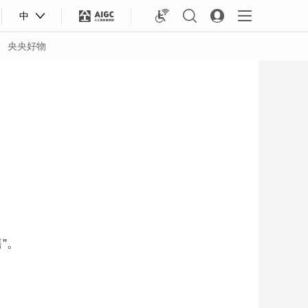
中
央央好物
”。
合体育
亚冬会