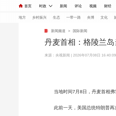
首页
时政
新闻
评论
视频
财经
人民领袖习近平
直播
海外频道
片库
iPanda
栏目大全
联播+
English
中国领导人
节目单
Монгол
听音
央视快评
微视频
习
地方
乡村振兴
生态
一带一路
央博
文化
新闻频道
>
国际新闻
总台春晚
网络春晚
共产党员网
秧纪录
丹麦首相：格陵兰岛
来源：
央视新闻
| 2026年07月08日 16:40:09
新闻
国内
国际
评论
经济
军事
人民领袖习近平
联播+
热解读
天天学习
视频
小央视频
小央直播
直播中国
熊猫
现场
前线
比划
快看
蓝海中国
新兵
当地时间7月8日，丹麦首相弗雷
体育
直播
竞猜
2026年世界杯
2026
此前一天，美国总统特朗普再次
VIP会员
CCTV奥林匹克频道
生活体育大会