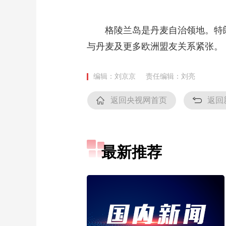
财经
教育
乡村振兴
生态环境
一带一路
格陵兰岛是丹麦自治领地。特朗普
大国智造
大国展会
大国保险
云顶对话
与丹麦及更多欧洲盟友关系紧张。
编辑：刘京京
责任编辑：刘亮
CCTV.节目官网
直播
节目单
栏目
片库
返回央视网首页
返回
最新推荐