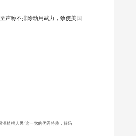
艺术
汽车
数智
5G
产业+
至声称不排除动用武力，致使美国
时尚
天气
才艺
网展
央央好物
深深植根人民”这一党的优秀特质，解码