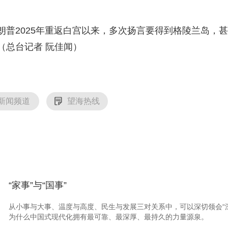
央博
非遗
文化
旅游
科普
健康
乐龄
阅读
2025年重返白宫以来，多次扬言要得到格陵兰岛，甚
云起
超级工厂
智敬中国
全民健康
颜选攻略
海洋
（总台记者 阮佳闻）
热播榜
总台企业白名单
新闻频道
望海热线
“家事”与“国事”
从小事与大事、温度与高度、民生与发展三对关系中，可以深切领会“
为什么中国式现代化拥有最可靠、最深厚、最持久的力量源泉。