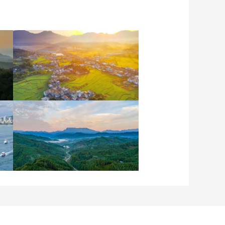
安徽岳西：晨光铺洒山乡
稻田
四川眉山：瓦屋峨眉同框