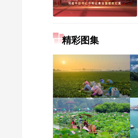
精彩图集
立秋近 采菱忙