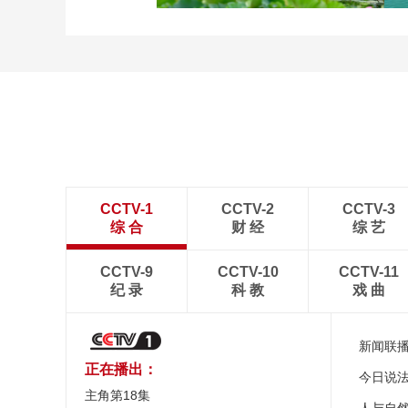
诗意中国：画船撑入花深
处
CCTV-1
CCTV-2
CCTV-3
综 合
财 经
综 艺
CCTV-9
CCTV-10
CCTV-11
纪 录
科 教
戏 曲
新闻联
正在播出：
今日说
主角第18集