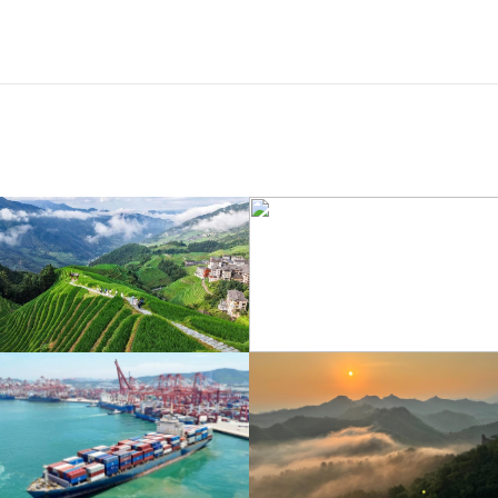
江苏泗洪：洪泽湖湿地白
暑期出游 乐享美好时光
鹭嬉戏