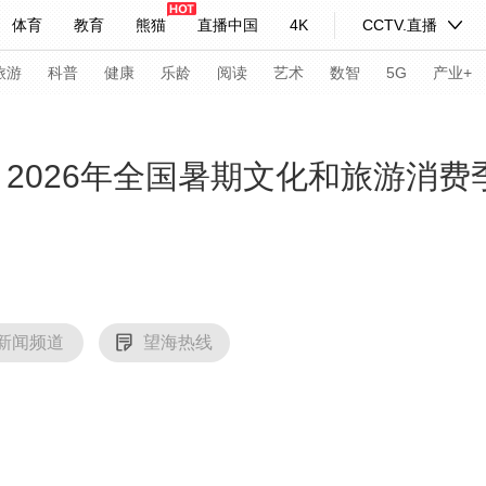
体育
教育
熊猫
直播中国
4K
CCTV.直播
式妙语
主持人
下载央视影音
热解读
天天学习
旅游
科普
健康
乐龄
阅读
艺术
数智
5G
产业+
纪录片网
国家大剧院
大型活动
！2026年全国暑期文化和旅游消费
科技
法治
文娱
人物
公益
图片
习式妙语
央视快评
央视网评
光华锐评
锋面
频道
VR/AR
4K专区
全景新闻
新闻频道
望海热线
请入列
人生第一次
人生第二次
年冬奥会
CBA
NBA
中超
国足
国际足球
网球
综
体育江湖
文化体育
冰雪道路
足球道路