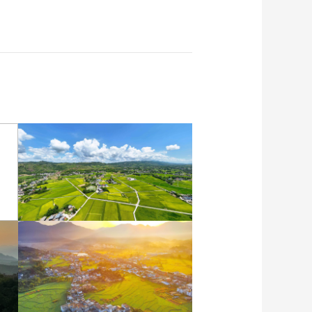
重庆梁平：优质水稻丰收
在望