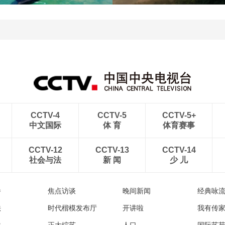
青岛港今年新辟16条国际
河北承德：金山岭长城日
航线
出云海翻涌
CCTV-4
CCTV-5
CCTV-5+
中文国际
体 育
体育赛事
CCTV-12
CCTV-13
CCTV-14
社会与法
新 闻
少 儿
播
焦点访谈
晚间新闻
经典咏
法
时代楷模发布厅
开讲啦
我有传