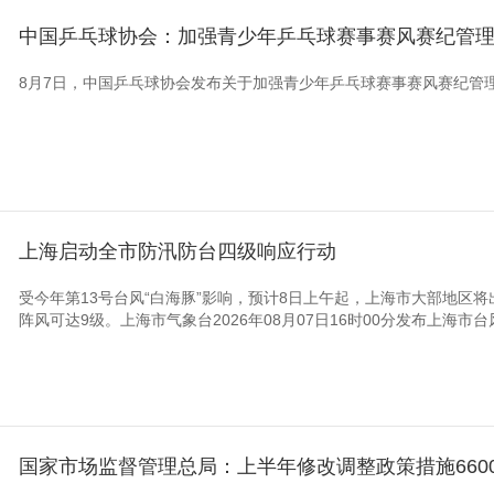
中国乒乓球协会：加强青少年乒乓球赛事赛风赛纪管
央博
非遗
文化
旅游
科普
健康
乐龄
阅读
云起
超级工厂
智敬中国
全民健康
颜选攻略
海洋
8月7日，中国乒乓球协会发布关于加强青少年乒乓球赛事赛风赛纪管
热播榜
总台企业白名单
上海启动全市防汛防台四级响应行动
受今年第13号台风“白海豚”影响，预计8日上午起，上海市大部地区
阵风可达9级。上海市气象台2026年08月07日16时00分发布上海市台
国家市场监督管理总局：上半年修改调整政策措施660