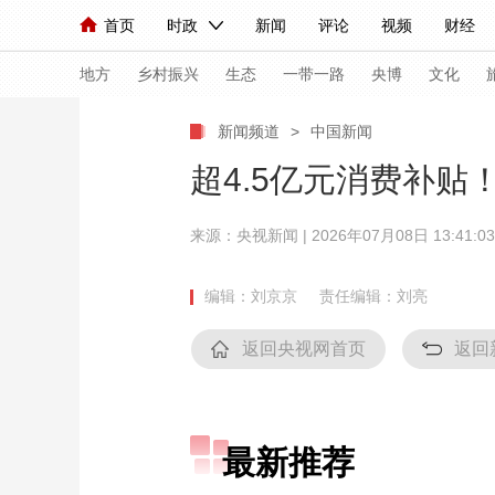
首页
时政
新闻
评论
视频
财经
人民领袖习近平
直播
海外频道
片库
iPanda
栏目大全
联播+
English
中国领导人
节目单
Монгол
听音
央视快评
微视频
习
地方
乡村振兴
生态
一带一路
央博
文化
新闻频道
>
中国新闻
总台春晚
网络春晚
共产党员网
秧纪录
超4.5亿元消费补贴
来源：
央视新闻
| 2026年07月08日 13:41:03
新闻
国内
国际
评论
经济
军事
人民领袖习近平
联播+
热解读
天天学习
编辑：刘京京
责任编辑：刘亮
视频
小央视频
小央直播
直播中国
熊猫
返回央视网首页
返回
现场
前线
比划
快看
蓝海中国
新兵
体育
直播
竞猜
2026年世界杯
2026
最新推荐
VIP会员
CCTV奥林匹克频道
生活体育大会