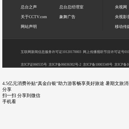
总台之声
总台总经理室
央视网
关于CCTV.com
象舞广告
央视影
网站声明
移动传
互联网新闻信息服务许可证10120170003
网上传播视听节目许可证号0102
京ICP证060535号
京ICP备06036302号-2
京ICP备10003349号
京ICP备10
4.5亿元消费补贴“真金白银”助力游客畅享美好旅途 暑期文旅消
分享
扫一扫 分享到微信
手机看