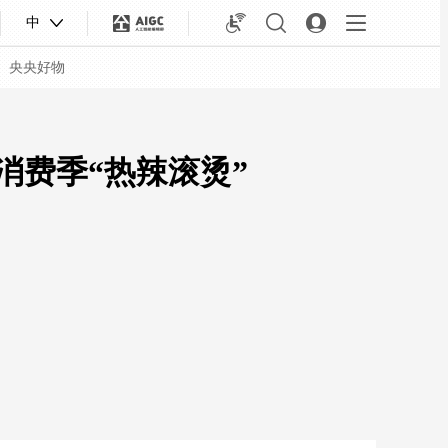
中
央央好物
消费季“热辣滚烫”
合体育
亚冬会