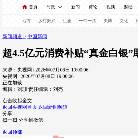
首页
时政
新闻
评论
视频
财经
人民领袖习近平
直播
海外频道
片库
iPanda
栏目大全
联播+
English
中国领导人
节目单
Монгол
听音
央视快评
微视频
习
地方
乡村振兴
生态
一带一路
央博
文化
新闻
新闻频道
>
中国新闻
总台春晚
网络春晚
共产党员网
秧纪录
超4.5亿元消费补贴“真金白银
来源：央视网 | 2026年07月08日 19:00:06
新闻
国内
国际
评论
经济
军事
央视网 | 2026年07月08日 19:00:06
人民领袖习近平
联播+
热解读
天天学习
正在加载
编辑：刘珊
责任编辑：刘亮
视频
小央视频
小央直播
直播中国
熊猫
点击收起全文
返回央视网首页
返回新闻频道
现场
前线
比划
快看
蓝海中国
新兵
分享：
扫一扫 分享到微信
体育
直播
竞猜
2026年世界杯
2026年
|
返回顶部
VIP会员
CCTV奥林匹克频道
生活体育大会