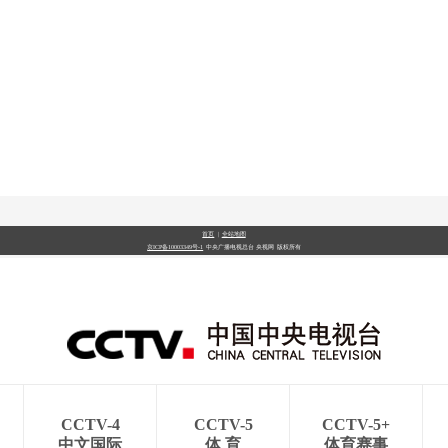
央博
非遗
文化
旅游
科普
健康
乐龄
阅读
云起
超级工厂
智敬中国
全民健康
颜选攻略
海洋
热播榜
总台企业白名单
首页
|
全站地图
京ICP备10003349号-1
中央广播电视总台
央视网
版权所有
CCTV-4
CCTV-5
CCTV-5+
中文国际
体 育
体育赛事