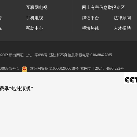
互联网电视
网上有害信息举报专区
音
手机电视
辟谣平台
法律顾问
媒
帮助中心
望海热线
人才招聘
002 新出网证（京）字098号
违法和不良信息举报电话:010-88427865
003349号-1
京公网安备 11000002000018号
京网文〔2024〕4690-222号
费季“热辣滚烫”