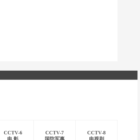
艺术
汽车
数智
5G
产业+
时尚
天气
才艺
网展
央央好物
CCTV-6
CCTV-7
CCTV-8
电 影
国防军事
电视剧