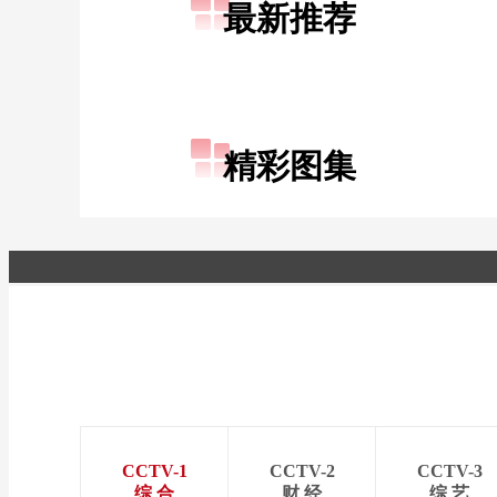
最新推荐
财经
教育
乡村振兴
生态环境
一带一路
大国智造
大国展会
大国保险
云顶对话
精彩图集
CCTV.节目官网
直播
节目单
栏目
片库
CCTV-1
CCTV-2
CCTV-3
综 合
财 经
综 艺