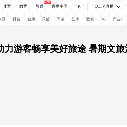
体育
教育
熊猫
直播中国
4K
CCTV.直播
式妙语
主持人
下载央视影音
热解读
天天学习
旅游
科普
健康
乐龄
阅读
艺术
数智
5G
产业+
纪录片网
国家大剧院
大型活动
”助力游客畅享美好旅途 暑期文旅
科技
法治
文娱
人物
公益
图片
习式妙语
央视快评
央视网评
光华锐评
锋面
频道
VR/AR
4K专区
全景新闻
请入列
人生第一次
人生第二次
冬奥会
CBA
NBA
中超
国足
国际足球
网球
综
体育江湖
文化体育
冰雪道路
足球道路