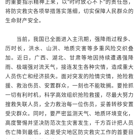
的重要指示精神上来，以“时时放心不下”的责任感，
将防灾救灾各项举措落实落细，切实保障人民群众的
生命财产安全。
当前，我国已全面进入主汛期，强降雨过程多、
历时长，洪水、山洪、地质灾害等多重风险交织叠
加。近日，广西、湖北、甘肃等地因持续遭遇强降
雨、极端强对流天气，接连发生各种灾情，造成重大
人员伤亡和经济损失。面对突发的险情灾情，抢险救
援、救治伤员、安置群众，一刻也不能耽搁。要抢抓
一切有利时机，科学高效组织抢险救援，尽最大努力
搜救失联人员，全力救治每一位伤员，妥善转移安置
受灾群众。同时，要严密监测天气、地质环境变化，
高度警惕并坚决防范次生灾害发生，千方百计把人员
伤亡降到最低，这是受灾地区防灾救灾工作的首要目