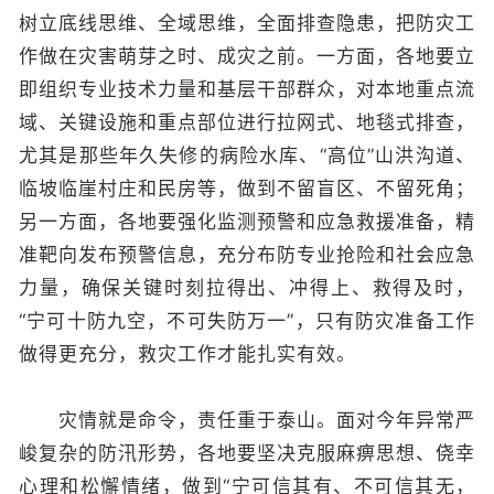
树立底线思维、全域思维，全面排查隐患，把防灾工
作做在灾害萌芽之时、成灾之前。一方面，各地要立
即组织专业技术力量和基层干部群众，对本地重点流
域、关键设施和重点部位进行拉网式、地毯式排查，
尤其是那些年久失修的病险水库、“高位”山洪沟道、
临坡临崖村庄和民房等，做到不留盲区、不留死角；
另一方面，各地要强化监测预警和应急救援准备，精
准靶向发布预警信息，充分布防专业抢险和社会应急
力量，确保关键时刻拉得出、冲得上、救得及时，
“宁可十防九空，不可失防万一”，只有防灾准备工作
做得更充分，救灾工作才能扎实有效。
灾情就是命令，责任重于泰山。面对今年异常严
峻复杂的防汛形势，各地要坚决克服麻痹思想、侥幸
心理和松懈情绪，做到“宁可信其有、不可信其无，