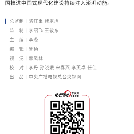
国推进中国式现代化建设持续注入澎湃动能。
总监制丨骆红秉 魏驱虎
监 制丨李绍飞 王敬东
主 编丨李璇
编 辑丨鲁杨
视 觉丨郝凤林
校 对丨李丹 孙晓媛 宋春燕 李英卓 任佳
出 品丨中央广播电视总台央视网