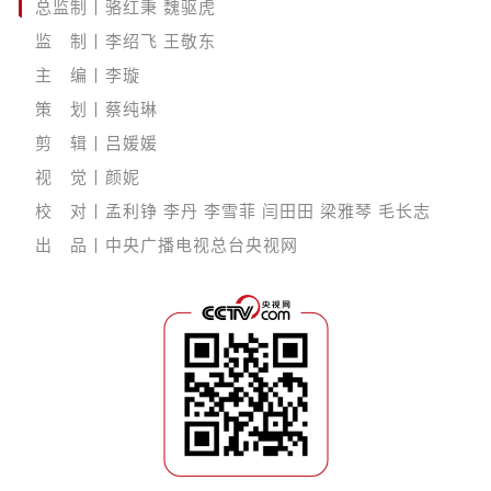
总监制丨骆红秉 魏驱虎
监 制丨李绍飞 王敬东
主 编丨李璇
策 划丨蔡纯琳
剪 辑丨吕媛媛
视 觉丨颜妮
校 对丨孟利铮 李丹 李雪菲 闫田田 梁雅琴 毛长志
出 品丨中央广播电视总台央视网