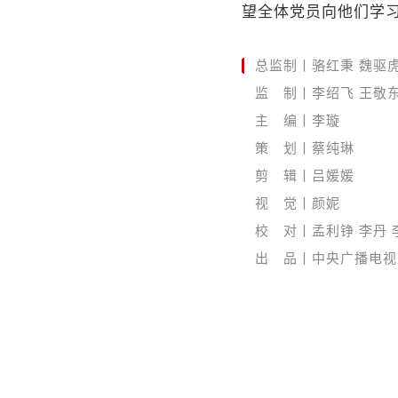
望全体党员向他们学习
总监制丨骆红秉 魏驱
监 制丨李绍飞 王敬
主 编丨李璇
策 划丨蔡纯琳
剪 辑丨吕媛媛
视 觉丨颜妮
校 对丨孟利铮 李丹 
出 品丨中央广播电视