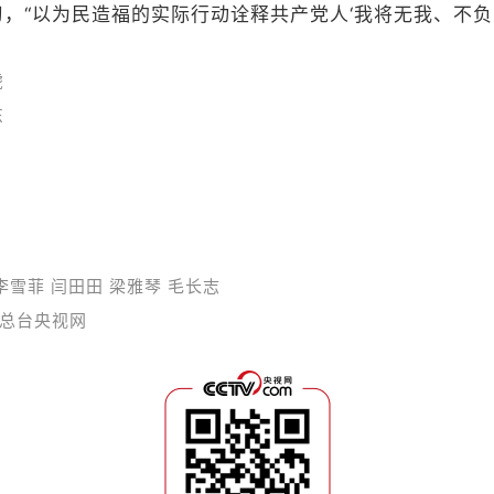
，“以为民造福的实际行动诠释共产党人‘我将无我、不负
虎
东
李雪菲 闫田田 梁雅琴 毛长志
总台央视网