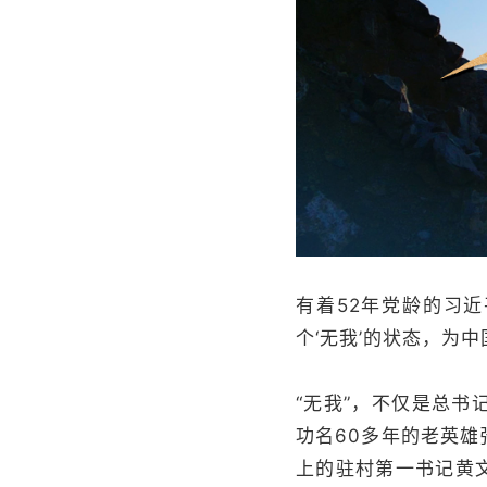
有着52年党龄的习
个‘无我’的状态，为
“无我”，不仅是总书
功名60多年的老英雄
上的驻村第一书记黄