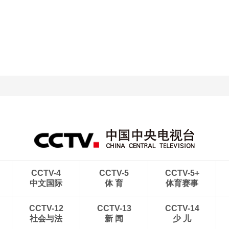
央博
非遗
文化
旅游
科普
健康
乐龄
阅读
云起
超级工厂
智敬中国
全民健康
颜选攻略
海洋
热播榜
总台企业白名单
CCTV-4
CCTV-5
CCTV-5+
中文国际
体 育
体育赛事
CCTV-12
CCTV-13
CCTV-14
社会与法
新 闻
少 儿