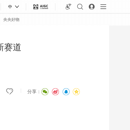
中
央央好物
新赛道
|
分享：
合体育
亚冬会