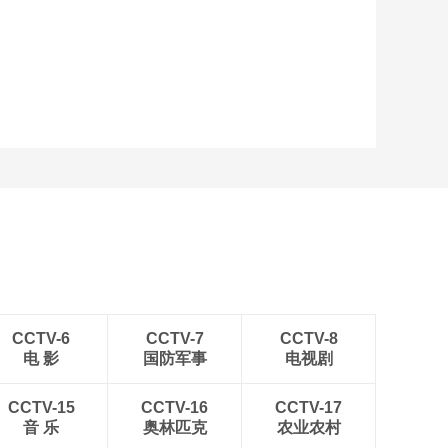
艺术
汽车
数智
5G
产业+
时尚
天气
才艺
网展
央央好物
CCTV-6
CCTV-7
CCTV-8
电 影
国防军事
电视剧
CCTV-15
CCTV-16
CCTV-17
音 乐
奥林匹克
农业农村