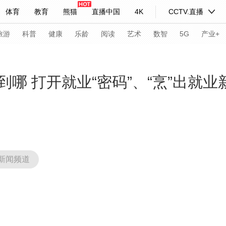
体育
教育
熊猫
直播中国
4K
CCTV.直播
式妙语
主持人
下载央视影音
热解读
天天学习
旅游
科普
健康
乐龄
阅读
艺术
数智
5G
产业+
纪录片网
国家大剧院
大型活动
哪 打开就业“密码”、“烹”出就业
科技
法治
文娱
人物
公益
图片
习式妙语
央视快评
央视网评
光华锐评
锋面
频道
VR/AR
4K专区
全景新闻
新闻频道
请入列
人生第一次
人生第二次
年冬奥会
CBA
NBA
中超
国足
国际足球
网球
综
体育江湖
文化体育
冰雪道路
足球道路