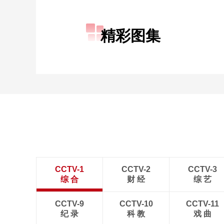
财经
教育
乡村振兴
生态环境
一带一路
精彩图集
大国智造
大国展会
大国保险
云顶对话
CCTV.节目官网
直播
节目单
栏目
片库
CCTV-1
CCTV-2
CCTV-3
综 合
财 经
综 艺
CCTV-9
CCTV-10
CCTV-11
纪 录
科 教
戏 曲