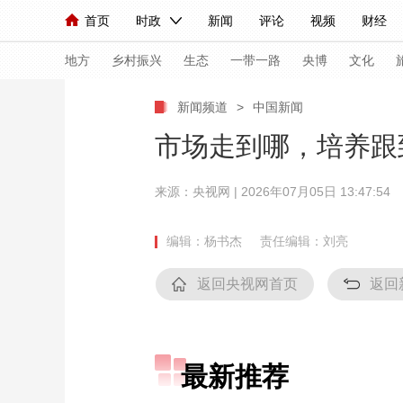
首页
时政
新闻
评论
视频
财经
人民领袖习近平
直播
海外频道
片库
iPanda
栏目大全
联播+
English
中国领导人
节目单
Монгол
听音
央视快评
微视频
习
地方
乡村振兴
生态
一带一路
央博
文化
新闻频道
>
中国新闻
总台春晚
网络春晚
共产党员网
秧纪录
市场走到哪，培养跟到
来源：央视网 | 2026年07月05日 13:47:54
新闻
国内
国际
评论
经济
军事
人民领袖习近平
联播+
热解读
天天学习
编辑：杨书杰
责任编辑：刘亮
视频
小央视频
小央直播
直播中国
熊猫
返回央视网首页
返回
现场
前线
比划
快看
蓝海中国
新兵
体育
直播
竞猜
2026年世界杯
2026
最新推荐
VIP会员
CCTV奥林匹克频道
生活体育大会