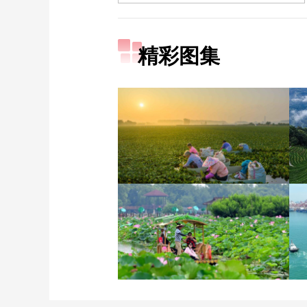
精彩图集
立秋近 采菱忙