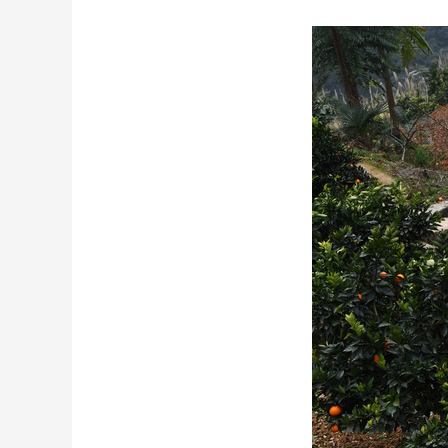
财经
教育
乡村振兴
生态环境
一带一路
大国智造
大国展会
大国保险
云顶对话
CCTV.节目官网
直播
节目单
栏目
片库