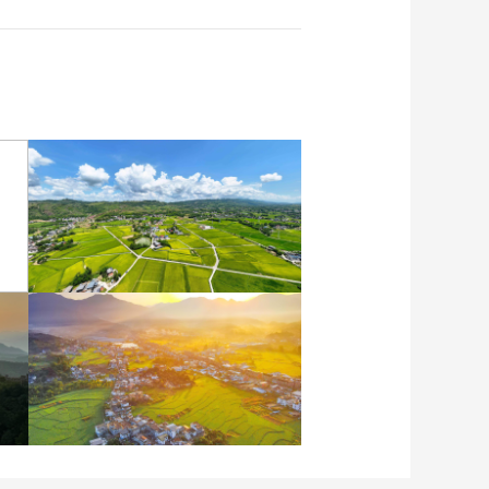
重庆梁平：优质水稻丰收
在望