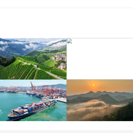
江苏泗洪：洪泽湖湿地白
暑期出游 乐享美好时光
鹭嬉戏