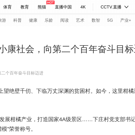
体育
教育
熊猫
直播中国
4K
CCTV.直播
式妙语
主持人
下载央视影音
热解读
天天学习
旅游
科普
健康
乐龄
阅读
艺术
数智
5G
产业+
纪录片网
国家大剧院
大型活动
小康社会，向第二个百年奋斗目标
科技
法治
文娱
人物
公益
图片
第二个百年奋斗目标迈进
习式妙语
央视快评
央视网评
光华锐评
锋面
绝壁千仞、下临万丈深渊的贫困村。如今，这里柑橘满坡
频道
VR/AR
4K专区
全景新闻
请入列
人生第一次
人生第二次
发展柑橘产业，打造国家4A级景区……下庄村党支部书记
年冬奥会
CBA
NBA
中超
国足
国际足球
网球
综
楷模”荣誉称号。
体育江湖
文化体育
冰雪道路
足球道路