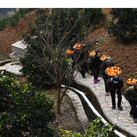
央博
非遗
文化
旅游
科普
健康
乐龄
阅读
云起
超级工厂
智敬中国
全民健康
颜选攻略
海洋
热播榜
总台企业白名单