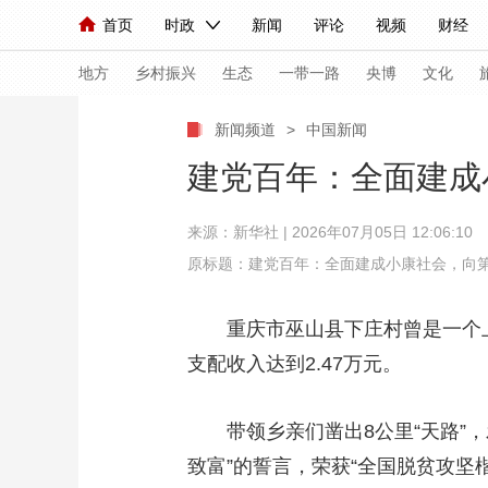
首页
时政
新闻
评论
视频
财经
人民领袖习近平
直播
海外频道
片库
iPanda
栏目大全
联播+
English
中国领导人
节目单
Монгол
听音
央视快评
微视频
习
地方
乡村振兴
生态
一带一路
央博
文化
新闻频道
>
中国新闻
总台春晚
网络春晚
共产党员网
秧纪录
建党百年：全面建成
来源：
新华社
| 2026年07月05日 12:06:10
新闻
国内
国际
评论
经济
军事
原标题：建党百年：全面建成小康社会，向
人民领袖习近平
联播+
热解读
天天学习
重庆市巫山县下庄村曾是一个上望
视频
小央视频
小央直播
直播中国
熊猫
支配收入达到2.47万元。
现场
前线
比划
快看
蓝海中国
新兵
带领乡亲们凿出8公里“天路”，
体育
直播
竞猜
2026年世界杯
2026
致富”的誓言，荣获“全国脱贫攻坚
VIP会员
CCTV奥林匹克频道
生活体育大会