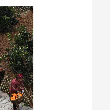
艺术
汽车
数智
5G
产业+
时尚
天气
才艺
网展
央央好物