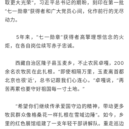
取更大光荣”，习近平总书记的期盼，刻印在第一批
“七一勋章”获得者和广大党员心间，化作前行的无尽
动力。
5年来，“七一勋章”获得者高擎理想信念的火
炬，在各自岗位续写赤子忠诚。
西藏自治区隆子县玉麦乡，不止农民卓嘎，200
余名农牧民在此扎根。“即使相隔万里，玉麦离首都
北京也很‘近’，总书记跟我们心连心。”卓嘎说，“再
苦再累也要守好祖国每一寸土地。”
“希望你们继续传承爱国守边的精神，带动更多
牧民群众像格桑花一样扎根在雪域边陲”。如今，乡
里的红色展馆组建了一支年轻干部讲解队。重走巡边