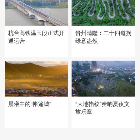
杭台高铁温玉段正式开
贵州晴隆：二十四道拐
通运营
绿意盎然
晨曦中的“帐篷城”
“大地指纹”奏响夏夜文
旅乐章