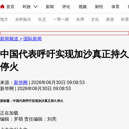
首页
时政
新闻
评论
视频
财经
体育
人民领袖习近平
直播
海外频道
片库
iPanda
栏目大全
联播+
English
中国领导人
节目单
Монгол
听音
央视快评
微视频
习式妙语
主持人
下
地方
乡村振兴
生态
一带一路
央博
文化
旅游
科普
新闻
新闻频道
>
国际新闻
总台春晚
网络春晚
共产党员网
秧纪录
纪录片网
中国代表呼吁实现加沙真正持久
停火
新闻
国内
国际
评论
经济
军事
科技
法
人民领袖习近平
联播+
热解读
天天学习
习式妙语
来源：
新华网
| 2026年06月30日 09:08:53
新华网 | 2026年06月30日 09:08:53
视频
小央视频
小央直播
直播中国
熊猫频道
V
现场
前线
比划
快看
蓝海中国
新兵请入列
原标题：中国代表呼吁实现加沙真正持久停火
正在加载
体育
直播
竞猜
2026年世界杯
2026年冬奥会
编辑：罗萌
责任编辑：刘亮
VIP会员
CCTV奥林匹克频道
生活体育大会
体育江湖