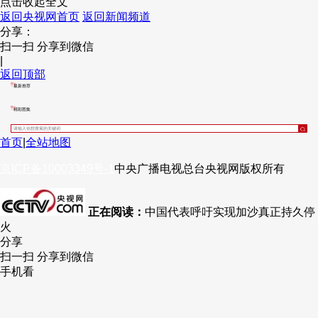
点击收起全文
返回央视网首页
返回新闻频道
财经
教育
乡村振兴
生态环境
一带一路
央博
分享：
扫一扫 分享到微信
大国智造
大国展会
大国保险
云顶对话
云起
超
|
返回顶部
最新推荐
精彩图集
CCTV.节目官网
直播
节目单
栏目
片库
热播榜
首页
|
全站地图
京ICP备10003349号-1
中央广播电视总台
央视网
版权所有
正在阅读：
中国代表呼吁实现加沙真正持久停
火
分享
扫一扫 分享到微信
手机看