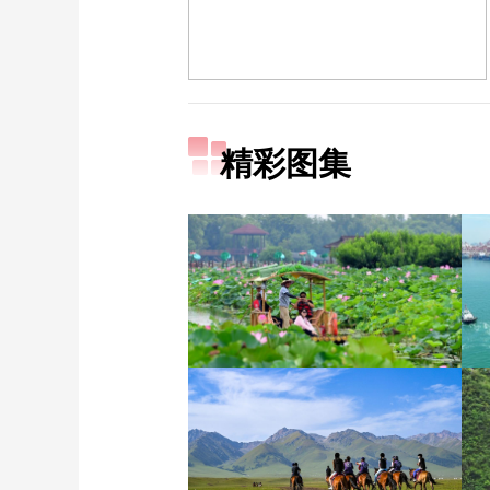
精彩图集
诗意中国：画船撑入花深
处