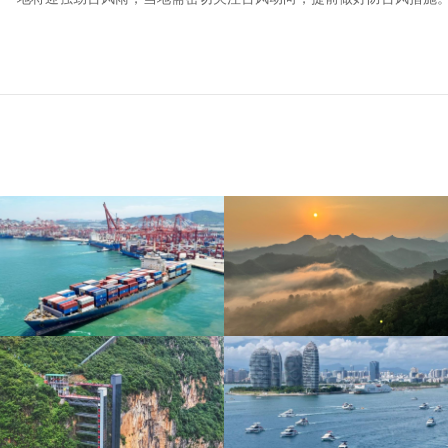
青岛港今年新辟16条国际
河北承德：金山岭长城日
航线
出云海翻涌