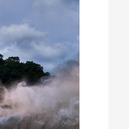
艺术
汽车
数智
5G
产业+
时尚
天气
才艺
网展
央央好物