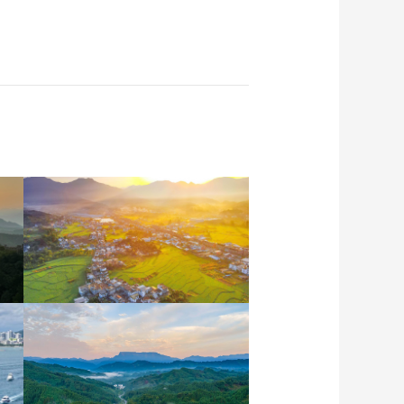
安徽岳西：晨光铺洒山乡
稻田