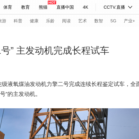
体育
教育
熊猫
直播中国
4K
CCTV.直播
式妙语
主持人
下载央视影音
热解读
天天学习
旅游
科普
健康
乐龄
阅读
艺术
数智
5G
产业+
纪录片网
国家大剧院
大型活动
号” 主发动机完成长程试车
科技
法治
文娱
人物
公益
图片
习式妙语
央视快评
央视网评
光华锐评
锋面
级液氧煤油发动机力擎二号完成连续长程鉴定试车，全
号”的主发动机。
频道
VR/AR
4K专区
全景新闻
请入列
人生第一次
人生第二次
年冬奥会
CBA
NBA
中超
国足
国际足球
网球
综
体育江湖
文化体育
冰雪道路
足球道路