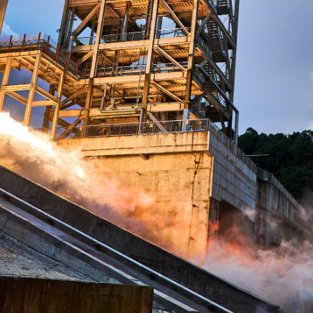
央博
非遗
文化
旅游
科普
健康
乐龄
阅读
云起
超级工厂
智敬中国
全民健康
颜选攻略
海洋
热播榜
总台企业白名单