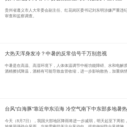
贵州省遵义市人大常委会副主任、红花岗区委书记刘东明涉嫌严重违
审查和监察调查。
大热天浑身发冷？中暑的反常信号千万别忽视
中暑是在高温、高湿环境下，人体体温调节中枢功能障碍、水和电解质
酒精擦拭降温，酒精有可能导致血管收缩，进一步影响散热，加重病
台风“白海豚”靠近华东沿海 冷空气南下中东部多地暑
今天（8月7日），我国大部地区降雨将进一步减弱，明天起至下周初，
地将迎强劲台风雨，当地需密切关注台风动向，提前做好防台风措施