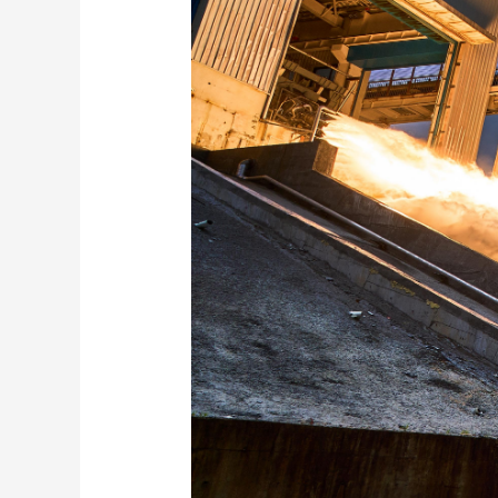
财经
教育
乡村振兴
生态环境
一带一路
大国智造
大国展会
大国保险
云顶对话
CCTV.节目官网
直播
节目单
栏目
片库