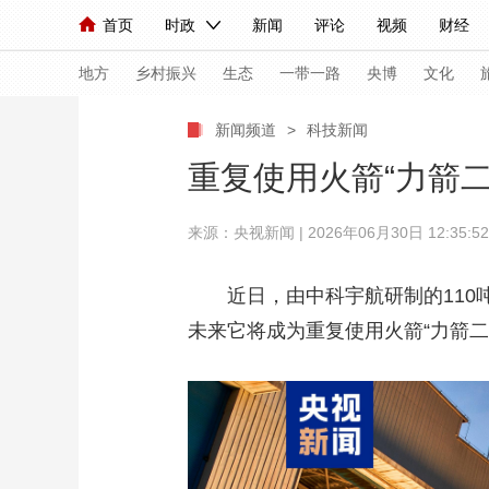
首页
时政
新闻
评论
视频
财经
人民领袖习近平
直播
海外频道
片库
iPanda
栏目大全
联播+
English
中国领导人
节目单
Монгол
听音
央视快评
微视频
习
地方
乡村振兴
生态
一带一路
央博
文化
新闻频道
>
科技新闻
总台春晚
网络春晚
共产党员网
秧纪录
重复使用火箭“力箭二
来源：
央视新闻
| 2026年06月30日 12:35:52
新闻
国内
国际
评论
经济
军事
人民领袖习近平
联播+
热解读
天天学习
近日，由中科宇航研制的110吨
未来它将成为重复使用火箭“力箭二
视频
小央视频
小央直播
直播中国
熊猫
现场
前线
比划
快看
蓝海中国
新兵
体育
直播
竞猜
2026年世界杯
2026
VIP会员
CCTV奥林匹克频道
生活体育大会