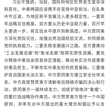
习近平强调，当前，国际和地区形势发生复杂深
刻变化，中柬两国应该携手在变局中显担当、在乱象
中守正道，为地区和平发展注入更多稳定性。一要筑
牢战略互信根基。双方要从历史中汲取力量，百尺竿
头更进一步，将互信水平提升到新高度。中方愿同柬
方深化党际交往，加强治党治国经验交流，共同提高
党的执政能力。二要走稳发展振兴之路。双方要推动
“工业发展走廊”和“鱼米走廊”取得实质性进展。要充
分释放中柬自由贸易协定潜能，推动务实合作成果更
好惠及民生，不断夯实中柬友好的民意基础。三要维
护各自国家长治久安。中方愿同柬方建立安全伙伴关
系。中方高度赞赏柬方清剿电信网络诈骗的决心和行
动，愿同柬方一道持续发力，彻底铲除电诈“毒瘤”。
四要打造战略协作典范。中方赞赏柬方恪守一个中国
原则，并率先对中方提出的重大理念和倡议予以支