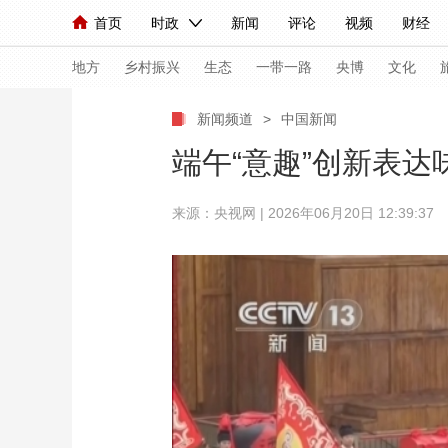
首页
时政
新闻
评论
视频
财经
人民领袖习近平
直播
海外频道
片库
iPanda
栏目大全
联播+
English
中国领导人
节目单
Монгол
听音
央视快评
微视频
习
地方
乡村振兴
生态
一带一路
央博
文化
新闻频道
>
中国新闻
总台春晚
网络春晚
共产党员网
秧纪录
端午“意趣”创新表
来源：央视网 | 2026年06月20日 12:39:37
新闻
国内
国际
评论
经济
军事
人民领袖习近平
联播+
热解读
天天学习
视频
小央视频
小央直播
直播中国
熊猫
现场
前线
比划
快看
蓝海中国
新兵
体育
直播
竞猜
2026年世界杯
2026
VIP会员
CCTV奥林匹克频道
生活体育大会