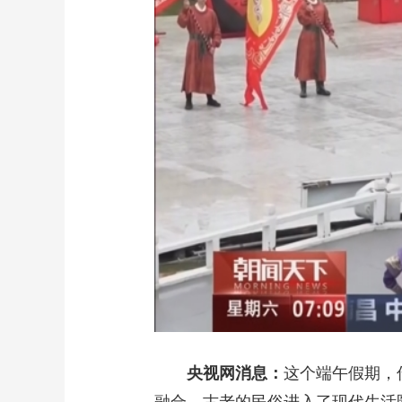
财经
教育
乡村振兴
生态环境
一带一路
大国智造
大国展会
大国保险
云顶对话
CCTV.节目官网
直播
节目单
栏目
片库
央视网消息：
这个端午假期，