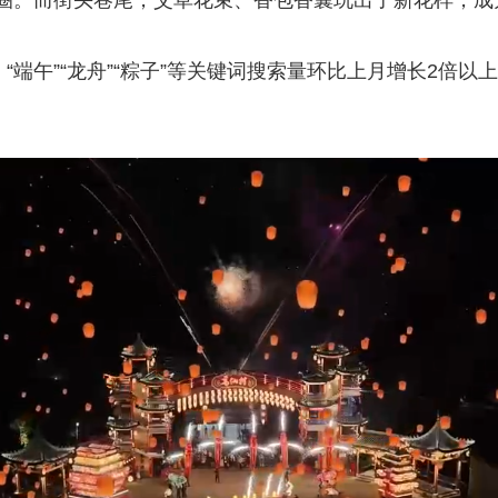
圈。而街头巷尾，艾草花束、香包香囊玩出了新花样，成为
端午”“龙舟”“粽子”等关键词搜索量环比上月增长2倍以