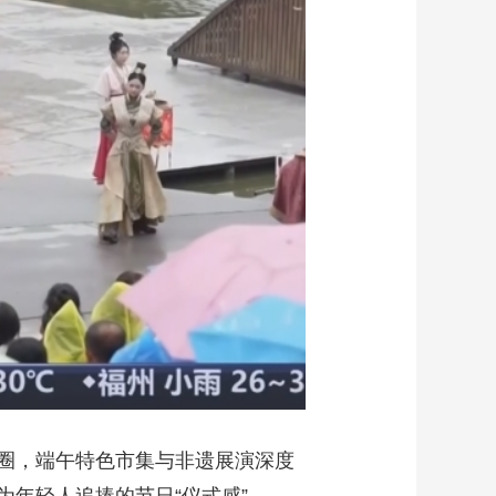
艺术
汽车
数智
5G
产业+
时尚
天气
才艺
网展
央央好物
圈，端午特色市集与非遗展演深度