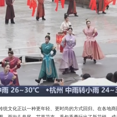
央博
非遗
文化
旅游
科普
健康
乐龄
阅读
云起
超级工厂
智敬中国
全民健康
颜选攻略
海洋
热播榜
总台企业白名单
传统文化正以一种更年轻、更时尚的方式回归。在各地商