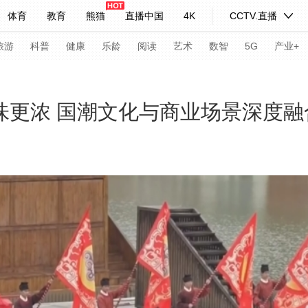
体育
教育
熊猫
直播中国
4K
CCTV.直播
式妙语
主持人
下载央视影音
热解读
天天学习
旅游
科普
健康
乐龄
阅读
艺术
数智
5G
产业+
纪录片网
国家大剧院
大型活动
达味更浓 国潮文化与商业场景深度
科技
法治
文娱
人物
公益
图片
习式妙语
央视快评
央视网评
光华锐评
锋面
频道
VR/AR
4K专区
全景新闻
请入列
人生第一次
人生第二次
年冬奥会
CBA
NBA
中超
国足
国际足球
网球
综
体育江湖
文化体育
冰雪道路
足球道路