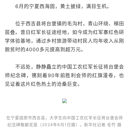
6月的宁夏西海固，黄土披绿，满目生机。
位于西吉县将台堡镇的毛沟村，青山环绕、梯田
层叠。昔日红军长征途经地，如今成为红军寨红色研
学体验基地，通过乡村旅游带动村民人均年收入从刚
脱贫时的4000多元提高到超万元。
不远处，静静矗立的中国工农红军长征将台堡会
师纪念碑，镌刻着90年前胜利会师的红旗漫卷，也
见证着这片红色热土的沧桑巨变。
在宁夏固原市西吉县，大学生向中国工农红军长征将台堡会师
纪念碑敬献花篮（2024年8月1日摄）。新华社记者 毛竹 摄