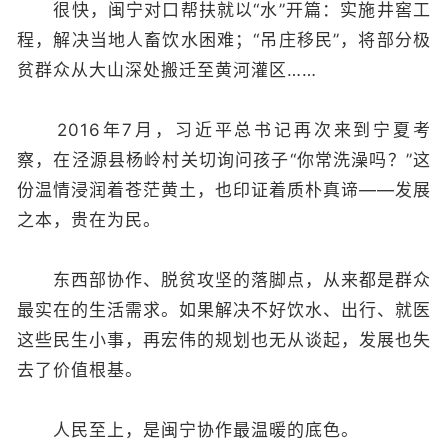
很快，闽宁对口帮扶就以“水”开篇：实施井窖工
程，解决当地人畜饮水困难；“吊庄移民”，将部分极
贫群众从大山深处搬迁至黄河灌区……
2016年7月，习近平总书记再次来到宁夏考
察，在泾源县杨岭村关切询问孩子“你常洗澡吗？”这
份温情浸润着苍茫黄土，也印证着质朴真谛——发展
之本，贵在为民。
东西部协作、脱贫攻坚的落脚点，从来都是群众
最实在的生活需求。如果解决不好饮水、出行、就医
这些民生小事，再宏伟的规划也无从谈起，发展也失
去了价值根基。
人民至上，是闽宁协作最温暖的底色。