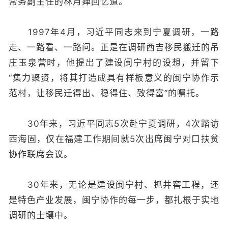
常务副主任的林月婵回忆道。
1997年4月，习近平同志来到宁夏调研，一路
走、一路看、一路问。正是在调研西吉移民搬迁的吊
庄玉泉营时，他提出了建设闽宁村的设想，并留下
“集力聚资，将其打造成具有样板意义的闽宁协作示
范村，让移民迁得出、稳得住、致得富”的嘱托。
30年来，习近平同志5次赴宁夏调研，4次踏访
西海固，仅在福建工作期间就5次出席闽宁对口扶贫
协作联席会议。
30年来，无论是建设闽宁村、抓井窖工程，还
是特色产业发展，闽宁协作的每一步，都扎根于实地
调研的土壤中。