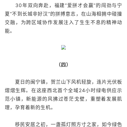
30年双向奔赴，福建“爱拼才会赢”的闯劲与宁
夏“不到长城非好汉”的拼搏意志，在山海相拥中碰撞
交融，为跨区域协作发展注入了生生不息的精神动
能。
（四）
夏日的闽宁镇，贺兰山下风机轻旋，连片光伏板
熠熠生辉。在这座西北首个全域24小时绿电供应示
范小镇，新能源的风拂过苍茫戈壁，重塑着发展肌
理，孕育着新的生机。
移民安居之初，一盏孤灯照方寸之家，如今绿色