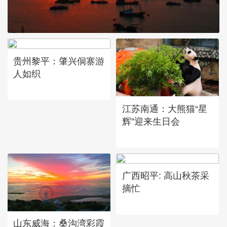
江苏连云港：受台风“白海
贵州黎平：肇兴侗寨游
豚”影响 连岛上空现绚丽火
人如织
烧云
江苏南通：大熊猫“星
辉”迎来生日会
广西昭平: 高山秋茶采
摘忙
山东威海：桑沟湾彩霞