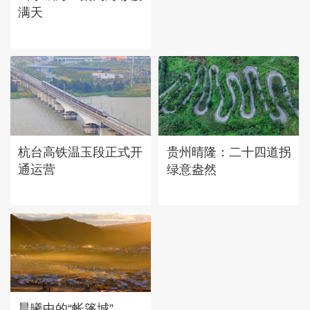
满天
杭台高铁温玉段正式开
贵州晴隆：二十四道拐
通运营
绿意盎然
晨曦中的“帐篷城”