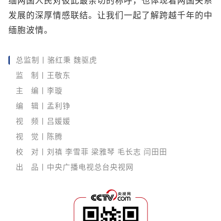
缅两国人民对彼此最亲切的称呼，也体现着两国关系
发展的深厚情感联结。让我们一起了解跨越千年的中
缅胞波情。
总监制丨骆红秉 魏驱虎
监 制丨王敬东
主 编丨李璇
编 辑丨孟利铮
视 频丨吕媛媛
视 觉丨陈腾
校 对丨刘禛 李雪菲 梁雅琴 毛长志 闫田田
出 品丨中央广播电视总台央视网