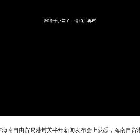
央博
非遗
文化
旅游
科普
健康
乐龄
阅读
云起
超级工厂
智敬中国
全民健康
颜选攻略
海洋
网络开小差了，请稍后再试
热播榜
总台企业白名单
者在海南自由贸易港封关半年新闻发布会上获悉，海南自贸