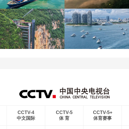
青岛港今年新辟16条国际
河北承德：金山岭长城日
航线
出云海翻涌
“空中校车”托举云端求学
三亚迎来暑期旅游旺季 多
路
举措保障服务质量
CCTV-4
CCTV-5
CCTV-5+
中文国际
体 育
体育赛事