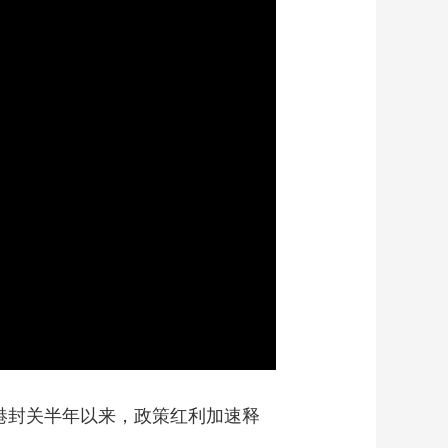
艺术
汽车
数智
5G
产业+
时尚
天气
才艺
网展
央央好物
港封关半年以来，政策红利加速释