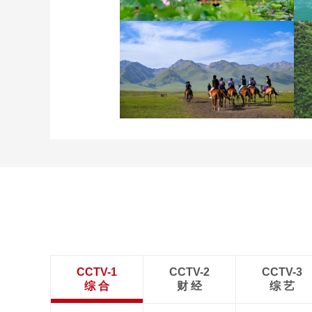
诗意中国：画船撑入花深
处
新疆伊犁：那拉提夏季风
光如画 游人如织
CCTV-1
CCTV-2
CCTV-3
综 合
财 经
综 艺