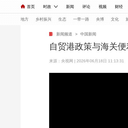
首页
时政
新闻
评论
视频
财经
人民领袖习近平
直播
海外频道
片库
iPanda
栏目大全
联播+
English
中国领导人
节目单
Монгол
听音
央视快评
微视频
习
地方
乡村振兴
生态
一带一路
央博
文化
新闻频道
>
中国新闻
总台春晚
网络春晚
共产党员网
秧纪录
自贸港政策与海关便
来源：央视网 | 2026年06月18日 11:13:31
新闻
国内
国际
评论
经济
军事
人民领袖习近平
联播+
热解读
天天学习
视频
小央视频
小央直播
直播中国
熊猫
现场
前线
比划
快看
蓝海中国
新兵
体育
直播
竞猜
2026年世界杯
2026
VIP会员
CCTV奥林匹克频道
生活体育大会