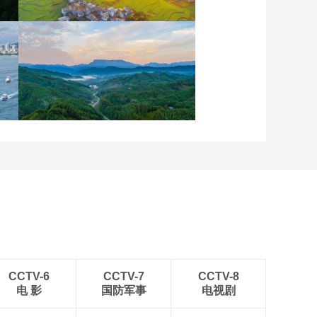
安徽岳西：晨光铺洒山乡
稻田
四川眉山：瓦屋峨眉同框
入画来
CCTV-6
CCTV-7
CCTV-8
电 影
国防军事
电视剧