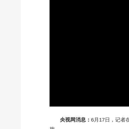
财经
教育
乡村振兴
生态环境
一带一路
大国智造
大国展会
大国保险
云顶对话
CCTV.节目官网
直播
节目单
栏目
片库
央视网消息：
6月17日，记