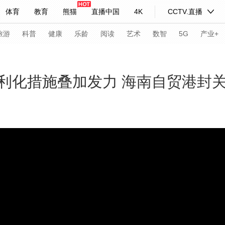
体育
教育
熊猫
直播中国
4K
CCTV.直播
式妙语
主持人
下载央视影音
热解读
天天学习
旅游
科普
健康
乐龄
阅读
艺术
数智
5G
产业+
纪录片网
国家大剧院
大型活动
利化措施叠加发力 海南自贸港封
科技
法治
文娱
人物
公益
图片
习式妙语
央视快评
央视网评
光华锐评
锋面
频道
VR/AR
4K专区
全景新闻
请入列
人生第一次
人生第二次
年冬奥会
CBA
NBA
中超
国足
国际足球
网球
综
体育江湖
文化体育
冰雪道路
足球道路