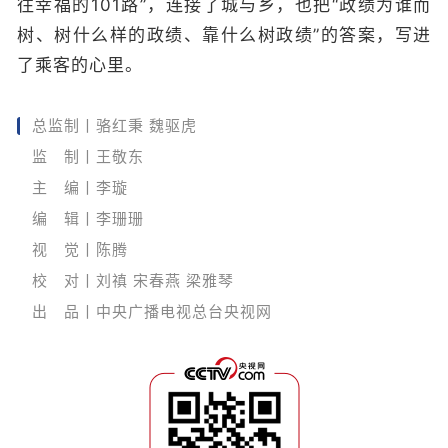
往幸福的101路”，连接了城与乡，也把“政绩为谁而
树、树什么样的政绩、靠什么树政绩”的答案，写进
了乘客的心里。
总监制丨骆红秉 魏驱虎
监 制丨王敬东
主 编丨李璇
编 辑丨李珊珊
视 觉丨陈腾
校 对丨刘禛 宋春燕 梁雅琴
出 品丨中央广播电视总台央视网