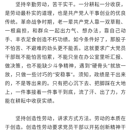
坚持辛勤劳动，苦干实干。一分耕耘一分收获，
是劳动最朴实的道理，也是共产党人干事创业的优良
传统。革命战争时期，老一辈共产党人靠一双草鞋、
一根扁担，和群众一起出力气、想办法，靠自己动
手、丰衣足食创造不朽功绩。如今条件好了，那股子
不怕苦、不避难的劲头更不能丢。这就要求广大党员
干部既不能怕苦怕累，不能只坐在办公室里听汇报、
做决策，也不能缺少斗争精神，遇到“硬骨头”就放一
放，只做一些讨巧的“安稳事”。须知，政绩是干出来
的，不是等出来的。只有把心沉下去、把脚踩在大地
上，一件事接着一件事干到底，流了汗、出了力，方
能在耕耘中收获实绩。
坚持创造性劳动，讲求方式方法。劳动的本质在
于创造。创造性劳动要求党员干部以开拓创新精神干