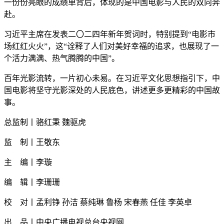
一份份亮眼的成绩单背后，体现的是中国电影与人民的双向奔
赴。
习近平主席在发表二〇二四年新年贺词时，特别提到“电影市
场红红火火”，这“诠释了人们对美好幸福的追求，也展现了一
个活力满满、热气腾腾的中国”。
百年光影流转，一片初心未易。在习近平文化思想指引下，中
国电影将坚守光影深处的人民底色，讲述更多更精彩的中国故
事。
总监制丨骆红秉 魏驱虎
监 制丨王敬东
主 编丨李璇
编 辑丨李珊珊
校 对丨孟利铮 孙洁 蔡纯琳
鲁杨
宋春燕 任佳 李英卓
出 品丨中央广播电视总台央视网