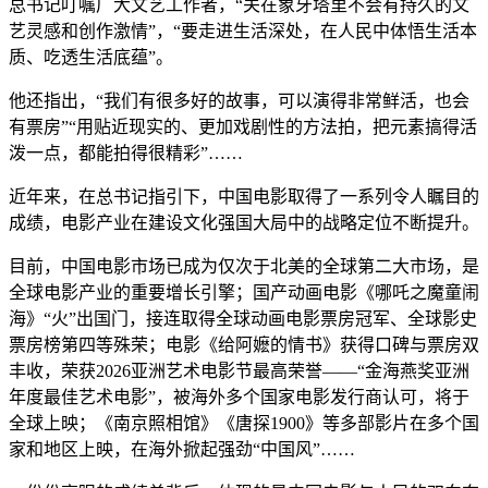
总书记叮嘱广大文艺工作者，“关在象牙塔里不会有持久的文
艺灵感和创作激情”，“要走进生活深处，在人民中体悟生活本
质、吃透生活底蕴”。
他还指出，“我们有很多好的故事，可以演得非常鲜活，也会
有票房”“用贴近现实的、更加戏剧性的方法拍，把元素搞得活
泼一点，都能拍得很精彩”……
近年来，在总书记指引下，
中国电影
取得了一系列令人瞩目的
成绩，电影产业在建设文化强国大局中的战略定位不断提升。
目前，中国电影市场已成为仅次于北美的全球第二大市场，是
全球电影产业的重要增长引擎；国产动画电影《哪吒之魔童闹
海》“火”出国门，接连取得全球动画电影票房冠军、全球影史
票房榜第四等殊荣；电影《给阿嬷的情书》获得口碑与票房双
丰收，荣获2026亚洲艺术电影节最高荣誉——
“
金海燕奖亚洲
年度最佳艺术电影”，被海外多个国家电影发行商认可，将于
全球上映；《南京照相馆》《唐探1900》等多部影片在多个国
家和地区上映，在海外掀起强劲“中国风”……