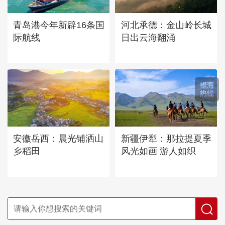
青岛港今年新辟16条国
河北承德：金山岭长城
际航线
日出云海翻涌
安徽岳西：晨光铺洒山
新疆伊犁：那拉提夏季
乡稻田
风光如画 游人如织