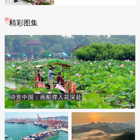
精彩图集
诗意中国：画船撑入花深处