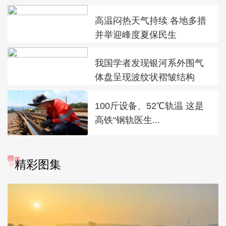
高温闷热天气持续 各地多措
并举迎峰度夏保民生
我国学者发现银河系外围气
体盘呈现波纹状褶皱结构
100斤设备、52℃轨温 这是
高铁“钢轨医生...
精彩图集