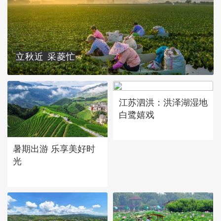
立秋近 采菱忙
江苏泗洪：洪泽湖湿地
白鹭嬉戏
暑期出游 乐享美好时
光