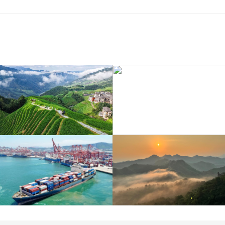
江苏泗洪：洪泽湖湿地白
暑期出游 乐享美好时光
鹭嬉戏