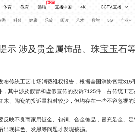
体育
教育
熊猫
直播中国
4K
CCTV.直播
式妙语
主持人
下载央视影音
热解读
天天学习
旅游
科普
健康
乐龄
阅读
艺术
数智
5G
产业+
纪录片网
国家大剧院
大型活动
提示 涉及贵金属饰品、珠宝玉石
科技
法治
文娱
人物
公益
图片
习式妙语
央视快评
央视网评
光华锐评
锋面
发布传统工艺市场消费维权报告，根据全国消协智慧315
件，其中涉及假冒和虚假宣传的投诉7125件，占传统工艺品
频道
VR/AR
4K专区
全景新闻
红木、陶瓷的投诉量相对较少，但均存在一些不容忽视的
请入列
人生第一次
人生第二次
要反映不良商家用镀金、包铜、合金饰品，冒充足金、足
年冬奥会
CBA
NBA
中超
国足
国际足球
网球
综
后出现掉色、发黑等问题才发现被骗。
体育江湖
文化体育
冰雪道路
足球道路