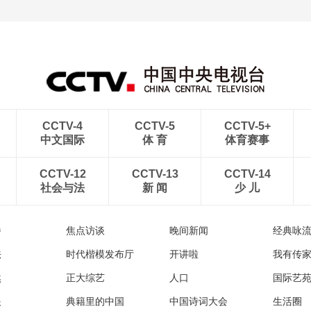
青岛港今年新辟16条国际
河北承德：金山岭长城日
航线
出云海翻涌
CCTV-4
CCTV-5
CCTV-5+
中文国际
体 育
体育赛事
CCTV-12
CCTV-13
CCTV-14
社会与法
新 闻
少 儿
播
焦点访谈
晚间新闻
经典咏
法
时代楷模发布厅
开讲啦
我有传
然
正大综艺
人口
国际艺
眼
典籍里的中国
中国诗词大会
生活圈