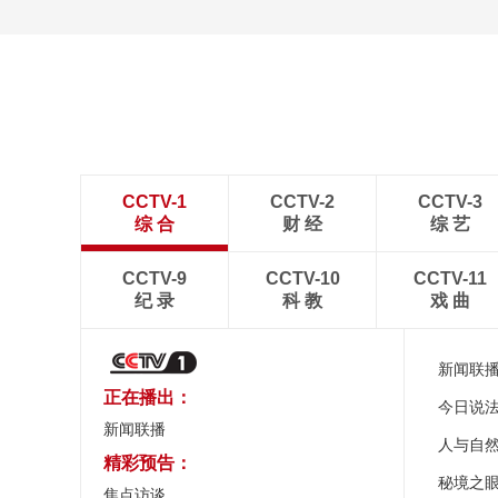
诗意中国：画船撑入花深
处
CCTV-1
CCTV-2
CCTV-3
综 合
财 经
综 艺
CCTV-9
CCTV-10
CCTV-11
纪 录
科 教
戏 曲
新闻联
正在播出：
今日说
新闻联播
人与自
精彩预告：
秘境之
焦点访谈