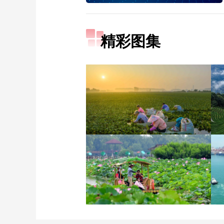
精彩图集
立秋近 采菱忙