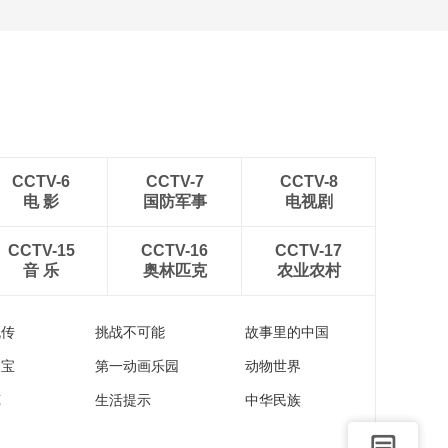
安徽岳西：晨光铺洒山乡
稻田
CCTV-6
CCTV-7
CCTV-8
电 影
国防军事
电视剧
CCTV-15
CCTV-16
CCTV-17
音 乐
奥林匹克
农业农村
流传
挑战不可能
故事里的中国
家宝
第一动画乐园
动物世界
苑
生活提示
中华民族