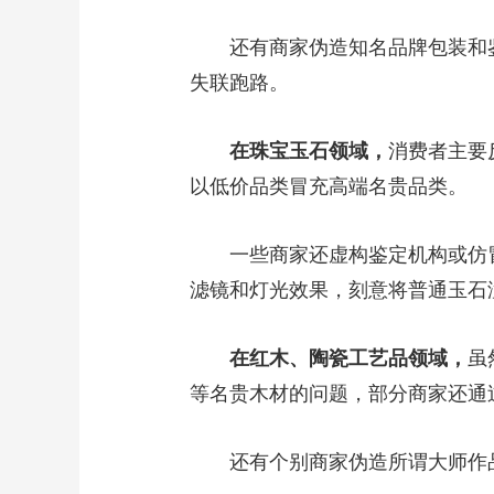
财经
教育
乡村振兴
生态环境
一带一路
还有商家伪造知名品牌包装和鉴
大国智造
大国展会
大国保险
云顶对话
失联跑路。
在珠宝玉石领域，
消费者主要
以低价品类冒充高端名贵品类。
CCTV.节目官网
直播
节目单
栏目
片库
一些商家还虚构鉴定机构或仿冒
滤镜和灯光效果，刻意将普通玉石
在红木、陶瓷工艺品领域，
虽
等名贵木材的问题，部分商家还通
还有个别商家伪造所谓大师作品