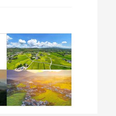
重庆梁平：优质水稻丰收
在望