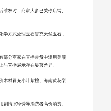
艺术
汽车
数智
5G
产业+
后维权时，商家大多已关停店铺、
时尚
天气
才艺
网展
央央好物
化学方式处理玉石冒充天然玉石，
有部分商家在直播带货中滥用美颜
上与直播展示存在显著差异。
价木材冒充小叶紫檀、海南黄花梨
用剧情演绎诱导消费者高价消费。