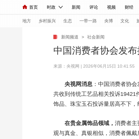
首页
时政
新闻
评论
视频
财经
人民领袖习近平
直播
海外频道
片库
iPanda
栏目大全
联播+
English
中国领导人
节目单
Монгол
听音
央视快评
微视频
习
地方
乡村振兴
生态
一带一路
央博
文化
新闻频道
>
社会新闻
总台春晚
网络春晚
共产党员网
秧纪录
中国消费者协会发布
来源：央视网 | 2026年06月15日 10:41:55
新闻
国内
国际
评论
经济
军事
人民领袖习近平
联播+
热解读
天天学习
央视网消息
：中国消费者协会
共收到传统工艺品相关投诉19421
视频
小央视频
小央直播
直播中国
熊猫
饰品、珠宝玉石投诉量居高不下，
现场
前线
比划
快看
蓝海中国
新兵
体育
直播
在贵金属饰品领域，
竞猜
2026年世界杯
消费者主
2026
观与真金、真银相似，消费者佩戴
VIP会员
CCTV奥林匹克频道
生活体育大会