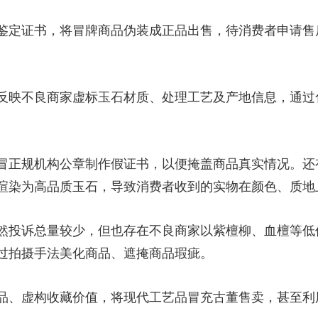
央博
非遗
文化
旅游
科普
健康
乐龄
阅读
定证书，将冒牌商品伪装成正品出售，待消费者申请售
云起
超级工厂
智敬中国
全民健康
颜选攻略
海洋
反映不良商家虚标玉石材质、处理工艺及产地信息，通过
热播榜
总台企业白名单
正规机构公章制作假证书，以便掩盖商品真实情况。还
渲染为高品质玉石，导致消费者收到的实物在颜色、质地
然投诉总量较少，但也存在不良商家以紫檀柳、血檀等低
过拍摄手法美化商品、遮掩商品瑕疵。
、虚构收藏价值，将现代工艺品冒充古董售卖，甚至利