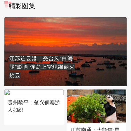
精彩图集
江苏连云港：受台风“白海
豚”影响 连岛上空现绚丽火
烧云
贵州黎平：肇兴侗寨游
人如织
江苏南通：大熊猫“星