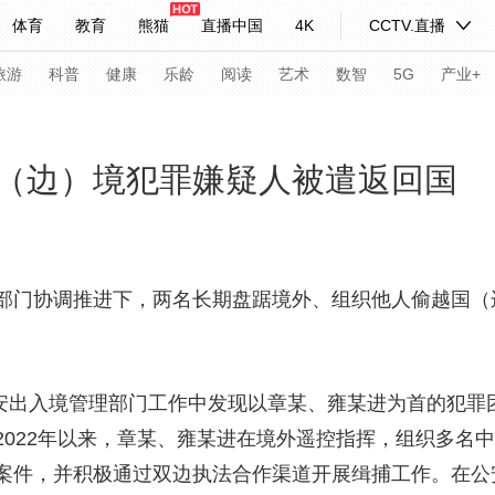
体育
教育
熊猫
直播中国
4K
CCTV.直播
式妙语
主持人
下载央视影音
热解读
天天学习
旅游
科普
健康
乐龄
阅读
艺术
数智
5G
产业+
纪录片网
国家大剧院
大型活动
（边）境犯罪嫌疑人被遣返回国
科技
法治
文娱
人物
公益
图片
习式妙语
央视快评
央视网评
光华锐评
锋面
部门协调推进下，两名长期盘踞境外、组织他人偷越国（
频道
VR/AR
4K专区
全景新闻
请入列
人生第一次
人生第二次
安出入境管理部门工作中发现以章某、雍某进为首的犯罪
2022年以来，章某、雍某进在境外遥控指挥，组织多名
年冬奥会
CBA
NBA
中超
国足
国际足球
网球
综
案件，并积极通过双边执法合作渠道开展缉捕工作。在公
体育江湖
文化体育
冰雪道路
足球道路