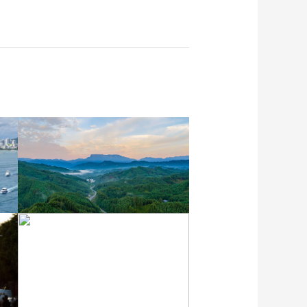
四川眉山：瓦屋峨眉同框
入画来