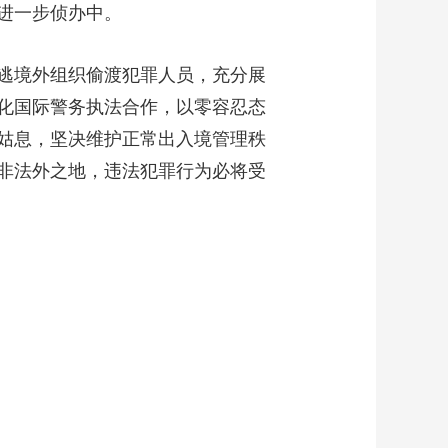
进一步侦办中。
艺术
汽车
数智
5G
产业+
时尚
天气
才艺
网展
央央好物
逃境外组织偷渡犯罪人员，充分展
化国际警务执法合作，以零容忍态
姑息，坚决维护正常出入境管理秩
非法外之地，违法犯罪行为必将受