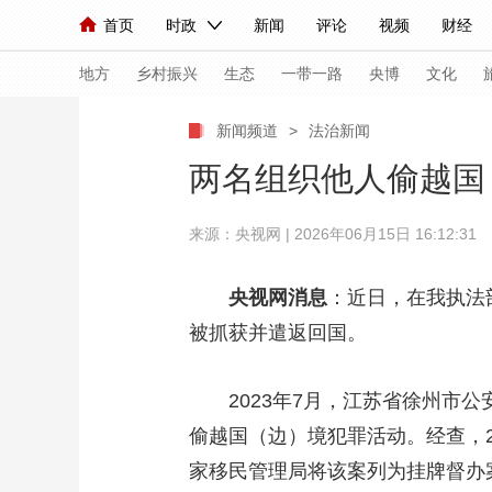
首页
时政
新闻
评论
视频
财经
人民领袖习近平
直播
海外频道
片库
iPanda
栏目大全
联播+
English
中国领导人
节目单
Монгол
听音
央视快评
微视频
习
地方
乡村振兴
生态
一带一路
央博
文化
新闻频道
>
法治新闻
总台春晚
网络春晚
共产党员网
秧纪录
两名组织他人偷越国
来源：央视网 | 2026年06月15日 16:12:31
新闻
国内
国际
评论
经济
军事
人民领袖习近平
联播+
热解读
天天学习
央视网消息
：近日，在我执法
被抓获并遣返回国。
视频
小央视频
小央直播
直播中国
熊猫
现场
前线
比划
快看
蓝海中国
新兵
2023年7月，江苏省徐州市公
体育
直播
偷越国（边）境犯罪活动。经查，
竞猜
2026年世界杯
2026
家移民管理局将该案列为挂牌督办
VIP会员
CCTV奥林匹克频道
生活体育大会