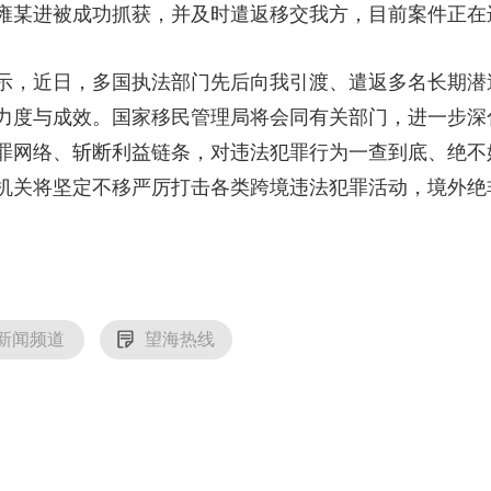
雍某进被成功抓获，并及时遣返移交我方，目前案件正在
央博
非遗
文化
旅游
科普
健康
乐龄
阅读
云起
超级工厂
智敬中国
全民健康
颜选攻略
海洋
，近日，多国执法部门先后向我引渡、遣返多名长期潜
力度与成效。国家移民管理局将会同有关部门，进一步深
罪网络、斩断利益链条，对违法犯罪行为一查到底、绝不
机关将坚定不移严厉打击各类跨境违法犯罪活动，境外绝
收视榜
总台企业白名单
新闻频道
望海热线