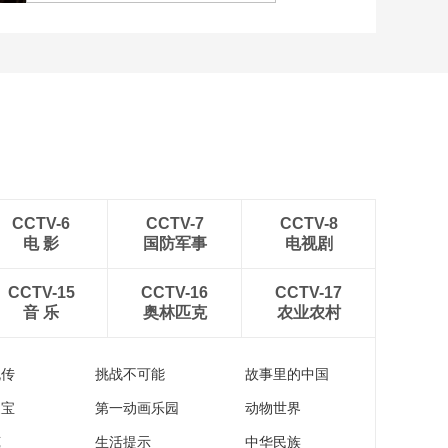
内蒙古鄂尔多斯：雨后草
原风景如画
CCTV-6
CCTV-7
CCTV-8
电 影
国防军事
电视剧
CCTV-15
CCTV-16
CCTV-17
音 乐
奥林匹克
农业农村
流传
挑战不可能
故事里的中国
家宝
第一动画乐园
动物世界
苑
生活提示
中华民族