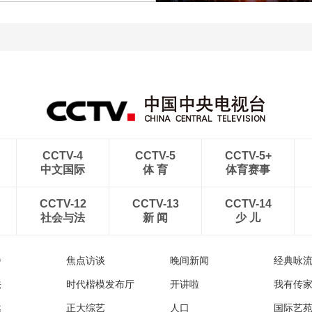
新疆昌吉州：齐古大峡谷
丹霞地貌瑰丽壮阔
巴黎香街日落
CCTV-4
CCTV-5
CCTV-5+
中文国际
体 育
体育赛事
CCTV-12
CCTV-13
CCTV-14
社会与法
新 闻
少 儿
播
焦点访谈
晚间新闻
经典咏
法
时代楷模发布厅
开讲啦
我有传
然
正大综艺
人口
国际艺