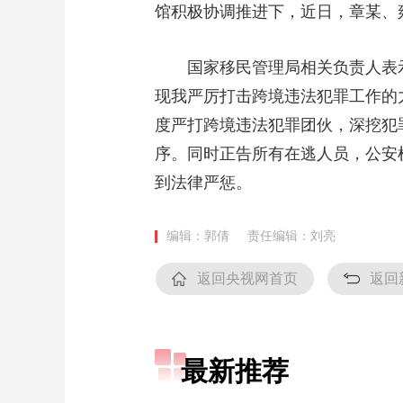
馆积极协调推进下，近日，章某、
财经
教育
乡村振兴
生态环境
一带一路
大国智造
大国展会
大国保险
云顶对话
国家移民管理局相关负责人表示
现我严厉打击跨境违法犯罪工作的
度严打跨境违法犯罪团伙，深挖犯
序。同时正告所有在逃人员，公安
CCTV.节目官网
直播
节目单
栏目
片库
到法律严惩。
编辑：郭倩
责任编辑：刘亮
返回央视网首页
返回
最新推荐