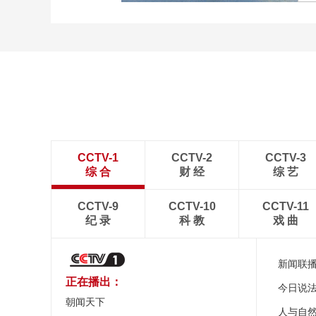
山西运城：大批反嘴鹬水
面栖息游弋
CCTV-1
CCTV-2
CCTV-3
综 合
财 经
综 艺
CCTV-9
CCTV-10
CCTV-11
纪 录
科 教
戏 曲
新闻联
正在播出：
今日说
朝闻天下
人与自