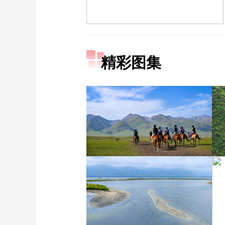
精彩图集
新疆伊犁：那拉提夏季风
光如画 游人如织