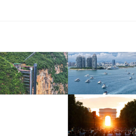
“空中校车”托举云端求学
三亚迎来暑期旅游旺季 多
路
举措保障服务质量