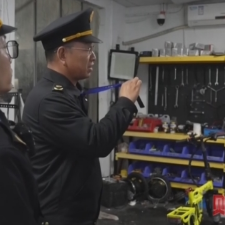
央博
非遗
文化
旅游
科普
健康
乐龄
阅读
云起
超级工厂
智敬中国
全民健康
颜选攻略
海洋
热播榜
总台企业白名单