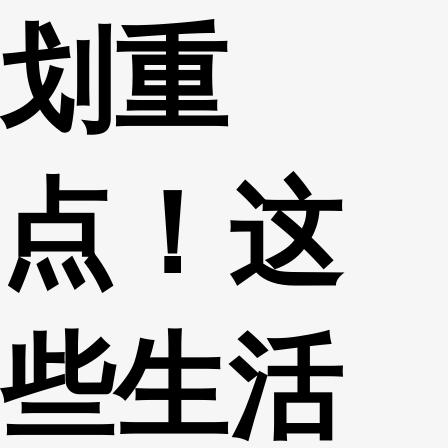
划重
财经
教育
乡村振兴
生态环境
一带一路
央博
大国智造
大国展会
大国保险
云顶对话
云起
超
点！这
CCTV.节目官网
直播
节目单
栏目
片库
热播榜
些生活