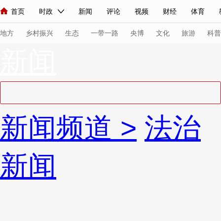
首页
时政
新闻
评论
视频
财经
体育
人民领袖习近平
直播
海外频道
片库
iPanda
栏目大全
联播+
English
中国领导人
节目单
Монгол
听音
央视快评
微视频
习式妙语
主持人
下
地方
乡村振兴
生态
一带一路
央博
文化
旅游
科普
新闻
总台春晚
网络春晚
共产党员网
秧纪录
纪录片网
新闻
国内
国际
评论
经济
军事
科技
法
新闻频道
>
法治
人民领袖习近平
联播+
热解读
天天学习
习式妙语
视频
小央视频
小央直播
直播中国
熊猫频道
V
新闻
现场
前线
比划
快看
蓝海中国
新兵请入列
体育
直播
竞猜
2026年世界杯
2026年冬奥会
VIP会员
CCTV奥林匹克频道
生活体育大会
体育江湖