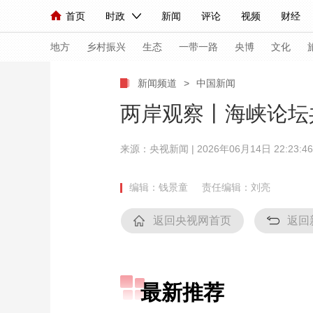
首页
时政
新闻
评论
视频
财经
人民领袖习近平
直播
海外频道
片库
iPanda
栏目大全
联播+
English
中国领导人
节目单
Монгол
听音
央视快评
微视频
习
地方
乡村振兴
生态
一带一路
央博
文化
新闻频道
>
中国新闻
总台春晚
网络春晚
共产党员网
秧纪录
两岸观察丨海峡论坛
来源：
央视新闻
| 2026年06月14日 22:23:46
新闻
国内
国际
评论
经济
军事
人民领袖习近平
联播+
热解读
天天学习
编辑：钱景童
责任编辑：刘亮
视频
小央视频
小央直播
直播中国
熊猫
返回央视网首页
返回
现场
前线
比划
快看
蓝海中国
新兵
体育
直播
竞猜
2026年世界杯
2026
最新推荐
VIP会员
CCTV奥林匹克频道
生活体育大会