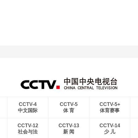
央博
非遗
文化
旅游
科普
健康
乐龄
阅读
云起
超级工厂
智敬中国
全民健康
颜选攻略
海洋
热播榜
总台企业白名单
CCTV-4
CCTV-5
CCTV-5+
中文国际
体 育
体育赛事
CCTV-12
CCTV-13
CCTV-14
社会与法
新 闻
少 儿