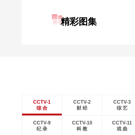
财经
教育
乡村振兴
生态环境
一带一路
精彩图集
大国智造
大国展会
大国保险
云顶对话
CCTV.节目官网
直播
节目单
栏目
片库
CCTV-1
CCTV-2
CCTV-3
综 合
财 经
综 艺
CCTV-9
CCTV-10
CCTV-11
纪 录
科 教
戏 曲