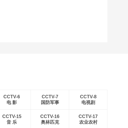
艺术
汽车
数智
5G
产业+
时尚
天气
才艺
网展
央央好物
CCTV-6
CCTV-7
CCTV-8
电 影
国防军事
电视剧
CCTV-15
CCTV-16
CCTV-17
音 乐
奥林匹克
农业农村