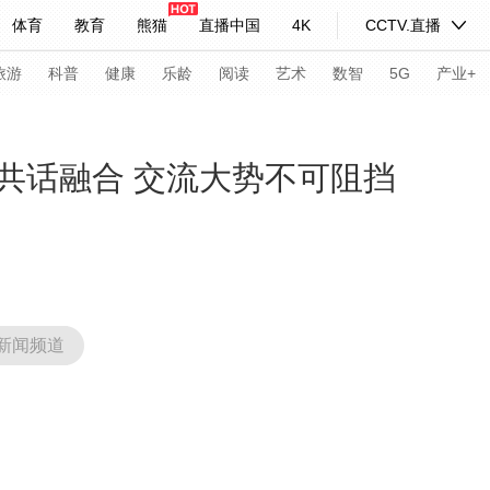
体育
教育
熊猫
直播中国
4K
CCTV.直播
式妙语
主持人
下载央视影音
热解读
天天学习
旅游
科普
健康
乐龄
阅读
艺术
数智
5G
产业+
纪录片网
国家大剧院
大型活动
共话融合 交流大势不可阻挡
科技
法治
文娱
人物
公益
图片
习式妙语
央视快评
央视网评
光华锐评
锋面
频道
VR/AR
4K专区
全景新闻
新闻频道
请入列
人生第一次
人生第二次
年冬奥会
CBA
NBA
中超
国足
国际足球
网球
综
体育江湖
文化体育
冰雪道路
足球道路