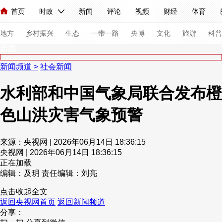
首页
时政
新闻
评论
视频
财经
体育
人民领袖习近平
直播
海外频道
片库
iPanda
栏目大全
联播+
English
中国领导人
节目单
Монгол
听音
央视快评
微视频
习式妙语
主持人
下
地方
乡村振兴
生态
一带一路
央博
文化
旅游
科普
新闻
新闻频道
>
社会新闻
总台春晚
网络春晚
共产党员网
秧纪录
纪录片网
水利部和中国气象局联合发布橙
色山洪灾害气象预警
新闻
国内
国际
评论
经济
军事
科技
法
人民领袖习近平
联播+
热解读
天天学习
习式妙语
来源：央视网 | 2026年06月14日 18:36:15
央视网 | 2026年06月14日 18:36:15
视频
小央视频
小央直播
直播中国
熊猫频道
V
正在加载
现场
前线
比划
快看
蓝海中国
新兵请入列
编辑：及玥
责任编辑：刘亮
点击收起全文
体育
直播
竞猜
2026年世界杯
2026年冬奥会
返回央视网首页
返回新闻频道
分享：
VIP会员
CCTV奥林匹克频道
生活体育大会
体育江湖