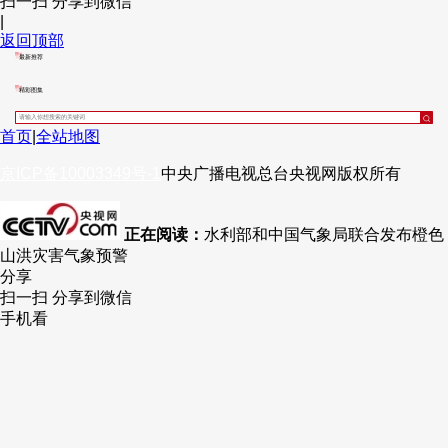
扫一扫 分享到微信
|
财经
教育
乡村振兴
生态环境
一带一路
央博
返回顶部
最新推荐
大国智造
大国展会
大国保险
云顶对话
云起
超
精彩图集
首页
|
全站地图
京ICP备10003349号-1
中央广播电视总台
央视网
版权所有
CCTV.节目官网
直播
节目单
栏目
片库
热播榜
正在阅读：
水利部和中国气象局联合发布橙色
山洪灾害气象预警
分享
扫一扫 分享到微信
手机看