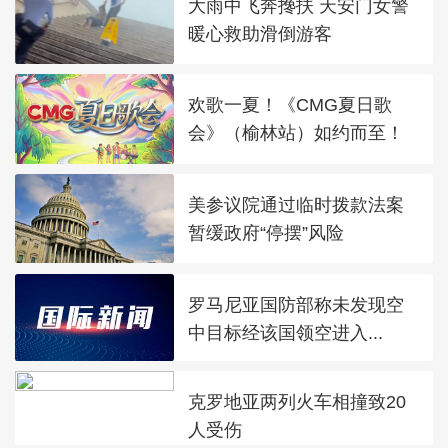
大雨中飞奔搀扶 天安门女警
暖心救助滑倒游客
欢歌一夏！《CMG夏日歌
会》（榆林站）如约而至！
美参议院通过临时拨款法案
暂缓政府“停摆”风险
罗马尼亚国防部称未发现空
中目标经该国领空进入...
克罗地亚两列火车相撞致20
人受伤