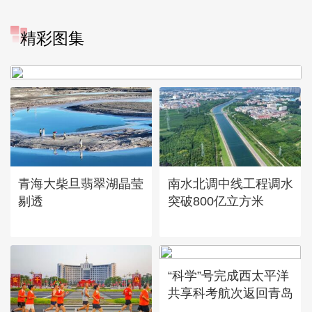
“大地指纹”奏响夏夜文旅乐
精彩图集
章
青海大柴旦翡翠湖晶莹
南水北调中线工程调水
剔透
突破800亿立方米
“科学”号完成西太平洋
共享科考航次返回青岛