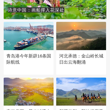
诗意中国：画船撑入花深处
青岛港今年新辟16条国
河北承德：金山岭长城
际航线
日出云海翻涌