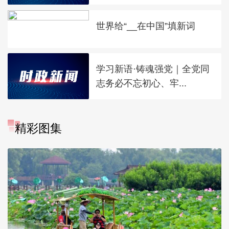
世界给“__在中国”填新词
学习新语·铸魂强党｜全党同
志务必不忘初心、牢...
精彩图集