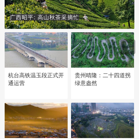
广西昭平: 高山秋茶采摘忙
杭台高铁温玉段正式开
贵州晴隆：二十四道拐
通运营
绿意盎然