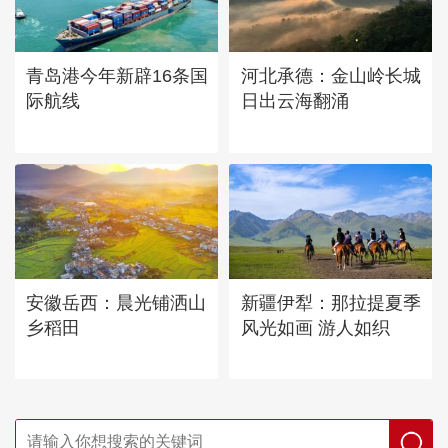
青岛港今年新辟16条国
河北承德：金山岭长城
际航线
日出云海翻涌
安徽岳西：晨光铺洒山
新疆伊犁：那拉提夏季
乡稻田
风光如画 游人如织