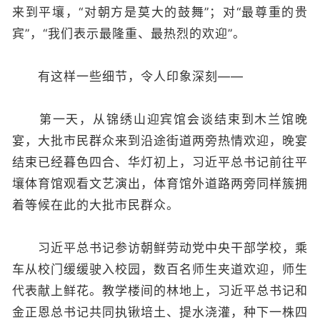
来到平壤，“对朝方是莫大的鼓舞”；对“最尊重的贵
宾”，“我们表示最隆重、最热烈的欢迎”。
有这样一些细节，令人印象深刻——
第一天，从锦绣山迎宾馆会谈结束到木兰馆晚
宴，大批市民群众来到沿途街道两旁热情欢迎，晚宴
结束已经暮色四合、华灯初上，习近平总书记前往平
壤体育馆观看文艺演出，体育馆外道路两旁同样簇拥
着等候在此的大批市民群众。
习近平总书记参访朝鲜劳动党中央干部学校，乘
车从校门缓缓驶入校园，数百名师生夹道欢迎，师生
代表献上鲜花。教学楼间的林地上，习近平总书记和
金正恩总书记共同执锹培土、提水浇灌，种下一株四