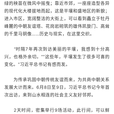
绿的秧苗在微风中摇曳；靠近市郊，一座座造型各异
的现代化大楼拔地而起，这是平壤和盛地区的新貌；
进入市区，宽阔整洁的大街上，可以看到矗立于牡丹
峰麓的中朝友谊塔、花岗岩砌筑的雄伟凯旋门、高耸
的千里马铜像……历史与现实，在这里交织。
“时隔7年再次到访美丽的平壤，我感到十分高
兴，也格外亲切。”“这些年，平壤发生了很多可喜的
变化。”习近平总书记有感而发。
为传承巩固中朝传统友谊而来，为共商中朝关系
发展大计而来。6月8日至9日，习近平总书记今年首
次出访，来到山水相连的社会主义友好邻邦。
2天时间，密集举行9场活动，此行间，可以鲜