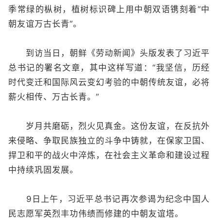
季常绿的枞树，植树标识碑上用中朝双语镌刻着“中
朝友谊万古长青”。
到访当日，朝鲜《劳动新闻》头版发表了习近平
总书记的署名文章，其中这样写道：“我坚信，历经
时代变迁和国际风云变幻考验的中朝传统友谊，必将
薪火相传、万古长青。”
岁月共磨砺，烈火见真金。这份友谊，在反抗外
来侵略、争取民族独立的斗争中铸就，在保家卫国、
捍卫和平的战火中淬炼，在社会主义革命和建设过程
中持续巩固发展。
9日上午，习近平总书记再次参谒为纪念中国人
民志愿军英烈丰功伟绩而修建的中朝友谊塔。