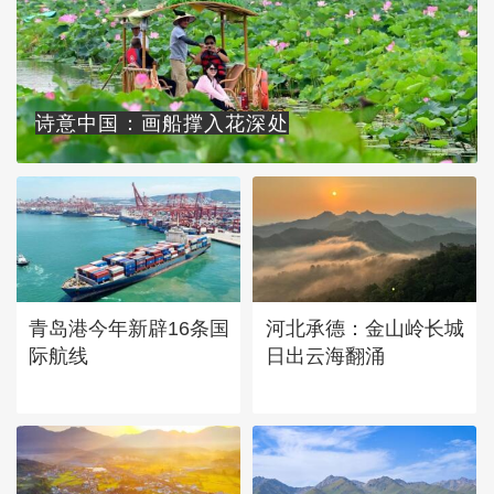
诗意中国：画船撑入花深处
青岛港今年新辟16条国
河北承德：金山岭长城
际航线
日出云海翻涌