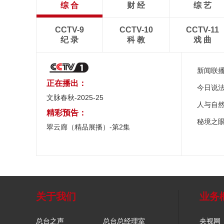
综 合
财 经
综 艺
CCTV-9
CCTV-10
CCTV-11
纪 录
科 教
戏 曲
新闻联
正在播出：
今日说
文脉春秋-2025-25
人与自
精彩预告：
秘境之
翠云廊（精品展播）-第2集
关于我们
业务
总台之声
总台总经理室
央视网