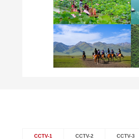
诗意中国：画船撑入花深
处
新疆伊犁：那拉提夏季风
光如画 游人如织
CCTV-1
CCTV-2
CCTV-3