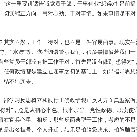
”这一重要讲话告诫党员干部，干事创业“想得对”是前提
央博
非遗
文化
旅游
科普
健康
乐龄
阅读
，切实端正方向、用对心劲、干对事情。如果事情谋不对
云起
超级工厂
智敬中国
全民健康
颜选攻略
海洋
其实不然，工作干得对，也不是一件容易的事。现实生
动”“打了水漂”等。这些词语警示我们，很多事情倘若我们
热播榜
总台企业白名单
有些党员干部没有把工作干对，首先是没有做到“想得对”
，任何政绩都是建立在谋事之初的基础上，如果指导思想
、结不出实果。
部学习反思树立和践行正确政绩观正反两方面典型案例
想得对”，总是从初心本色、根本宗旨、党性政德、职责使
留在官兵心里。相反，那些反面典型干工作，考虑的不是
是出名挂号、个人升迁，结果是拍脑袋决策、拍胸脯蛮干。