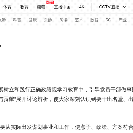
体育
教育
熊猫
直播中国
4K
CCTV.直播
式妙语
主持人
下载央视影音
热解读
天天学习
旅游
科普
健康
乐龄
阅读
艺术
数智
5G
产业+
纪录片网
国家大剧院
大型活动
”
科技
法治
文娱
人物
公益
图片
习式妙语
央视快评
央视网评
光华锐评
锋面
立和践行正确政绩观学习教育中，引导党员干部做事既要
频道
VR/AR
4K专区
全景新闻
现与贡献”展开讨论辨析，使大家深刻认识到要干出名堂、
请入列
人生第一次
人生第二次
年冬奥会
CBA
NBA
中超
国足
国际足球
网球
综
要从实际出发谋划事业和工作，使点子、政策、方案符合
体育江湖
文化体育
冰雪道路
足球道路