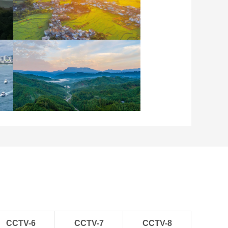
安徽岳西：晨光铺洒山乡
稻田
四川眉山：瓦屋峨眉同框
入画来
CCTV-6
CCTV-7
CCTV-8