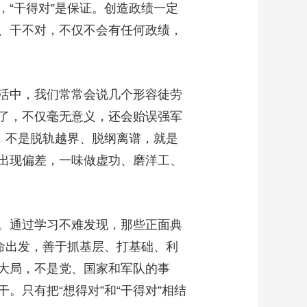
，“干得对”是保证。创造政绩一定
艺术
汽车
数智
5G
产业+
、干不对，不仅不会有任何政绩，
时尚
天气
才艺
网展
央央好物
活中，我们常常会说几个形容徒劳
干了，不仅毫无意义，还会贻误强军
，不是脱轨越界、脱纲离谱，就是
出现偏差，一味做虚功、磨洋工、
。通过学习不难发现，那些正面典
命出发，善于抓基层、打基础、利
大局，不是党、国家和军队的事
只有把“想得对”和“干得对”相结