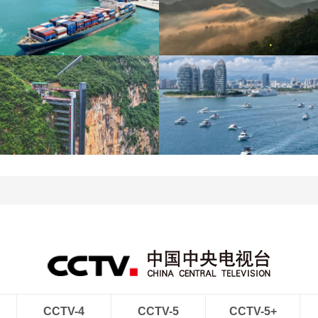
青岛港今年新辟16条国际
河北承德：金山岭长城日
航线
出云海翻涌
“空中校车”托举云端求学
三亚迎来暑期旅游旺季 多
路
举措保障服务质量
CCTV-4
CCTV-5
CCTV-5+