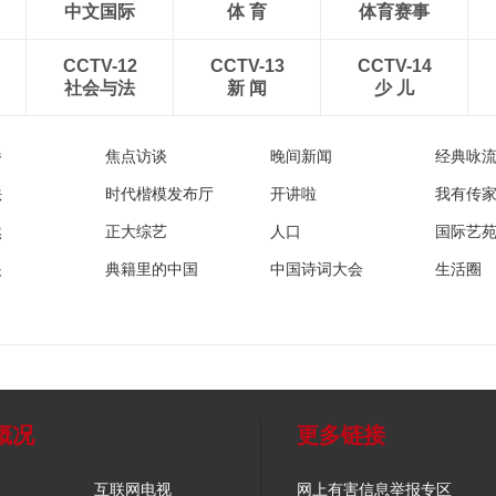
中文国际
体 育
体育赛事
CCTV-12
CCTV-13
CCTV-14
社会与法
新 闻
少 儿
播
焦点访谈
晚间新闻
经典咏
法
时代楷模发布厅
开讲啦
我有传
然
正大综艺
人口
国际艺
眼
典籍里的中国
中国诗词大会
生活圈
概况
更多链接
互联网电视
网上有害信息举报专区