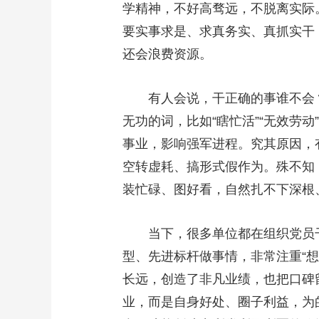
学精神，不好高骛远，不脱离实际。
财经
教育
乡村振兴
生态环境
一带一路
要实事求是、求真务实、真抓实干
大国智造
大国展会
大国保险
云顶对话
还会浪费资源。
有人会说，干正确的事谁不会？
无功的词，比如“瞎忙活”“无效劳
CCTV.节目官网
直播
节目单
栏目
片库
事业，影响强军进程。究其原因，
空转虚耗、搞形式假作为。殊不知
装忙碌、图好看，自然扎不下深根
当下，很多单位都在组织党员干
型、先进标杆做事情，非常注重“
长远，创造了非凡业绩，也把口碑
业，而是自身好处、圈子利益，为的