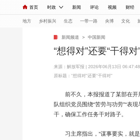
首页
时政
新闻
评论
视频
财经
人民领袖习近平
直播
海外频道
片库
iPanda
栏目大全
联播+
English
中国领导人
节目单
Монгол
听音
央视快评
微视频
习
地方
乡村振兴
生态
一带一路
央博
文化
新闻频道
>
中国新闻
总台春晚
网络春晚
共产党员网
秧纪录
“想得对”还要“干得对
来源：
解放军报
| 2026年06月13日 06:47:48
新闻
国内
国际
评论
经济
军事
原标题：“想得对”还要“干得对”
人民领袖习近平
联播+
热解读
天天学习
前不久，本报报道了某部在开展树
视频
小央视频
小央直播
直播中国
熊猫
队组织党员围绕“苦劳与功劳”“表
现场
前线
比划
快看
蓝海中国
新兵
干，确保工作任务干对路子。
体育
直播
竞猜
2026年世界杯
2026
习主席指出，“谋事要实，就是
VIP会员
CCTV奥林匹克频道
生活体育大会