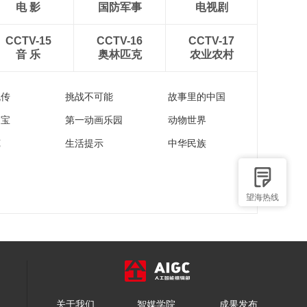
电 影
国防军事
电视剧
CCTV-15
CCTV-16
CCTV-17
音 乐
奥林匹克
农业农村
流传
挑战不可能
故事里的中国
家宝
第一动画乐园
动物世界
苑
生活提示
中华民族
望海热线
关于我们
智媒学院
成果发布