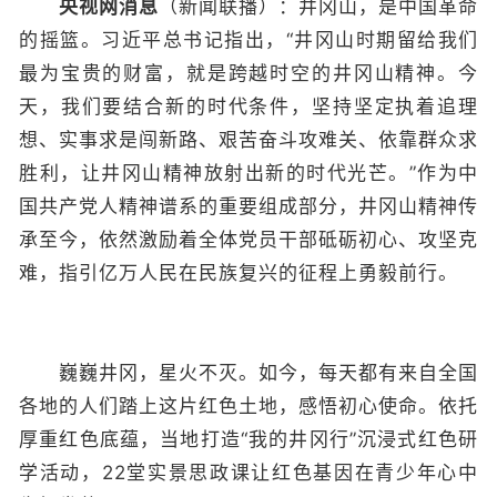
央视网消息
（新闻联播）：井冈山，是中国革命
的摇篮。习近平总书记指出，“井冈山时期留给我们
最为宝贵的财富，就是跨越时空的井冈山精神。今
天，我们要结合新的时代条件，坚持坚定执着追理
想、实事求是闯新路、艰苦奋斗攻难关、依靠群众求
胜利，让井冈山精神放射出新的时代光芒。”作为中
国共产党人精神谱系的重要组成部分，井冈山精神传
承至今，依然激励着全体党员干部砥砺初心、攻坚克
难，指引亿万人民在民族复兴的征程上勇毅前行。
巍巍井冈，星火不灭。如今，每天都有来自全国
各地的人们踏上这片红色土地，感悟初心使命。依托
厚重红色底蕴，当地打造“我的井冈行”沉浸式红色研
学活动，22堂实景思政课让红色基因在青少年心中