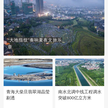
“大地指纹”奏响夏夜文旅乐
章
青海大柴旦翡翠湖晶莹
南水北调中线工程调水
剔透
突破800亿立方米