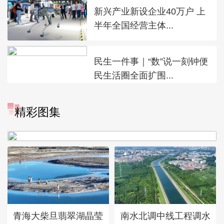
新兴产业新设企业40万户 上
半年全国经营主体...
民生一件事｜“数”说一刻钟便
民生活圈全面扩围...
“大地指纹”奏响夏夜文旅乐
精彩图集
章
青海大柴旦翡翠湖晶莹
南水北调中线工程调水