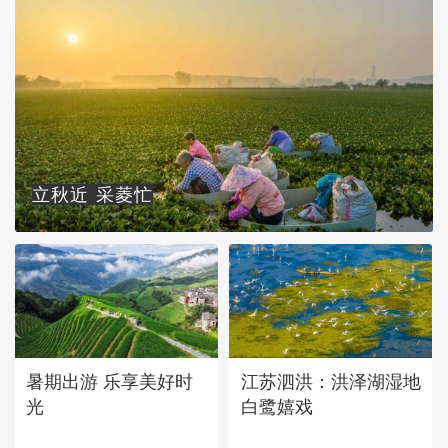
立秋近 采菱忙
暑期出游 乐享美好时
江苏泗洪：洪泽湖湿地
光
白鹭嬉戏