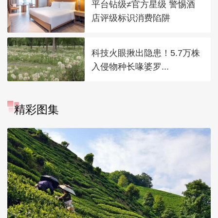
平台钻级≠官方星级 警惕酒
店评级标识消费陷阱
科技火眼揪出隐患！5.7万株
入侵物种长喙婆罗...
精彩图集