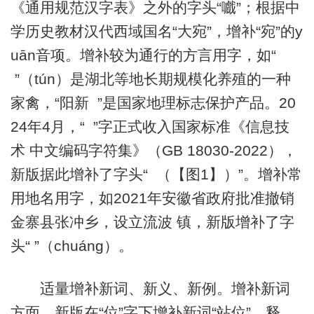
《通用规范汉字表》之外的字头“嚱”；根据中
学历史教材汉代西域国名“大宛”，增补“宛”的y
uān音项。增补较为通行的方言用字，如“
”（tún）是湖北等地长期规模化养殖的一种
家禽，“阳新 ”是国家地理标志保护产品。20
24年4月，“ ”字正式收入国家标准《信息技
术 中文编码字符集》（GB 18030-2022），
新版据此增补了字头“ （【图1】）”。增补常
用地名用字，如2021年安徽省政府批准撤销
金寨县张冲乡，设立流波 镇，新版增补了字
头“ ”（chuáng）。
适量增补新词、新义、新例。增补新词
方面，新版在“位”字下增补新词“站位”，释