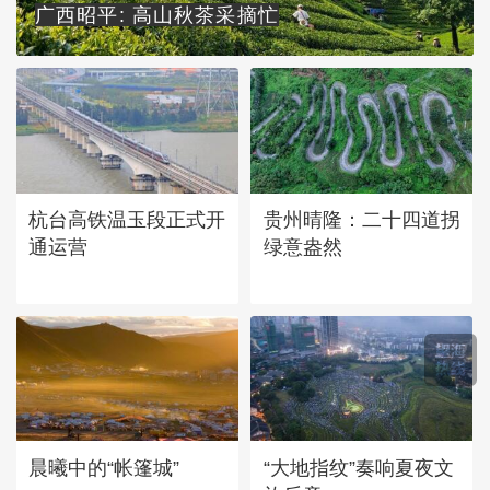
广西昭平: 高山秋茶采摘忙
杭台高铁温玉段正式开
贵州晴隆：二十四道拐
通运营
绿意盎然
晨曦中的“帐篷城”
“大地指纹”奏响夏夜文