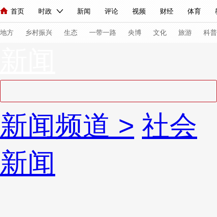
首页
时政
新闻
评论
视频
财经
体育
人民领袖习近平
直播
海外频道
片库
iPanda
栏目大全
联播+
English
中国领导人
节目单
Монгол
听音
央视快评
微视频
习式妙语
主持人
下
地方
乡村振兴
生态
一带一路
央博
文化
旅游
科普
新闻
总台春晚
网络春晚
共产党员网
秧纪录
纪录片网
新闻
国内
国际
评论
经济
军事
科技
法
新闻频道
>
社会
人民领袖习近平
联播+
热解读
天天学习
习式妙语
视频
小央视频
小央直播
直播中国
熊猫频道
V
新闻
现场
前线
比划
快看
蓝海中国
新兵请入列
体育
直播
竞猜
2026年世界杯
2026年冬奥会
VIP会员
CCTV奥林匹克频道
生活体育大会
体育江湖