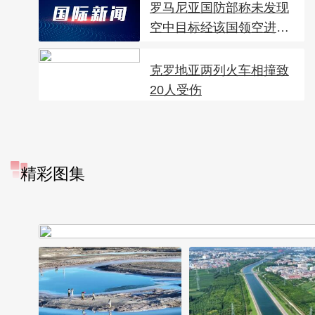
罗马尼亚国防部称未发现
空中目标经该国领空进
入...
克罗地亚两列火车相撞致
20人受伤
精彩图集
“大地指纹”奏响夏夜文旅乐
章