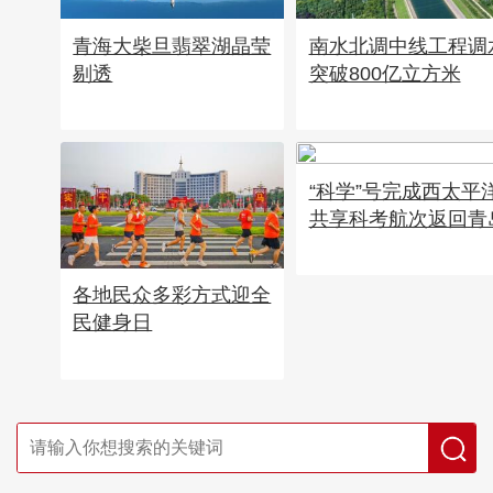
青海大柴旦翡翠湖晶莹
南水北调中线工程调
剔透
突破800亿立方米
“科学”号完成西太平
共享科考航次返回青
各地民众多彩方式迎全
民健身日