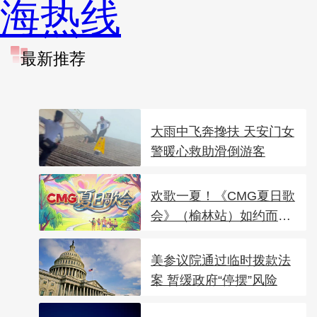
海热线
最新推荐
大雨中飞奔搀扶 天安门女
警暖心救助滑倒游客
欢歌一夏！《CMG夏日歌
会》（榆林站）如约而
至！
美参议院通过临时拨款法
案 暂缓政府“停摆”风险