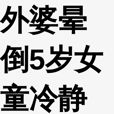
外婆晕
财经
教育
乡村振兴
生态环境
一带一路
央博
大国智造
大国展会
大国保险
云顶对话
云起
超
倒5岁女
CCTV.节目官网
直播
节目单
栏目
片库
热播榜
童冷静