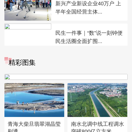
新兴产业新设企业40万户 上
半年全国经营主体...
民生一件事｜“数”说一刻钟便
民生活圈全面扩围...
“大地指纹”奏响夏夜文旅乐
精彩图集
章
青海大柴旦翡翠湖晶莹
南水北调中线工程调水
剔透
突破800亿立方米