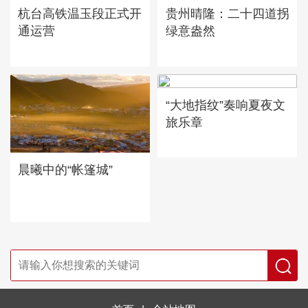
杭台高铁温玉段正式开
贵州晴隆：二十四道拐
通运营
绿意盎然
“大地指纹”奏响夏夜文
旅乐章
晨曦中的“帐篷城”