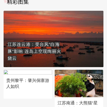
精彩图集
江苏连云港：受台风“白海
豚”影响 连岛上空现绚丽火
烧云
贵州黎平：肇兴侗寨游
人如织
江苏南通：大熊猫“星